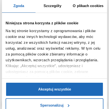
opakowaniem
Zgoda
Szczegóły
O plikach cookies
Waga z opakowaniem
0,77 kg
Dane producenta
Zobacz
Niniejsza strona korzysta z plików cookie
Na tej stronie korzystamy z oprogramowania i plików
cookie oraz innych technologii wydawców, aby móc
korzystać ze wszystkich funkcji naszej witryny, z jej
KUPOWANE Z
usług, analizować oraz wyświetlać reklamy.
W tym celu
za pomocą plików cookie zbieramy informacje o
użytkownikach, wzorcach przeglądania i przeglądania.
Klikając „Akceptuj wszystkie”, udostępniasz i
udostępniasz za pomocą plików cookie, zebrane
informacje dla użytkowników zewnętrznych, a także nasi
partnerzy reklamowi.
Jeśli chcesz, włącz „Tylko
wymagane pliki cookie”.
Pamiętaj jednak, że
Akceptuj wszystkie
zablokowane niektóre pliki cookie mogą mieć wpływ na
sposób dostarczania treści niedostosowanych do potrzeb
Spersonalizuj
użytkowników.