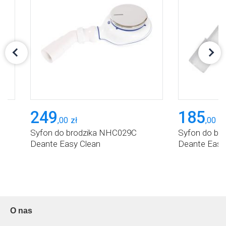
249
185
,
00
zł
,
00
zł
Syfon do brodzika NHC029C
Syfon do br
Deante Easy Clean
Deante Easy
O nas