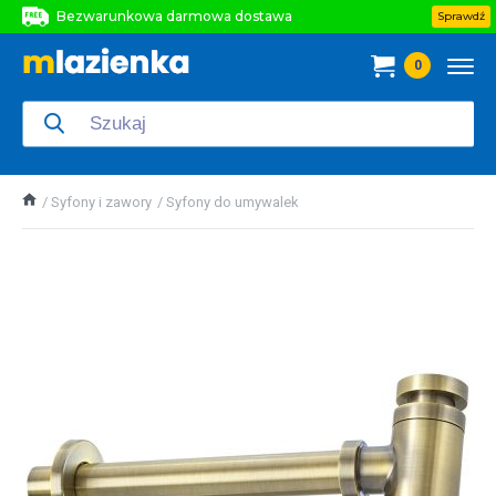
Bezwarunkowa darmowa dostawa
Sprawdź
Bezwarunkowa darmowa dostawa
0
Bezwarunkowa darmowa dostawa
Syfony i zawory
Syfony do umywalek