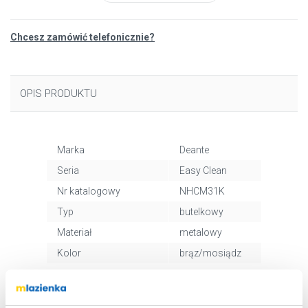
Chcesz zamówić telefonicznie?
OPIS PRODUKTU
Marka
Deante
Seria
Easy Clean
Nr katalogowy
NHCM31K
Typ
butelkowy
Materiał
metalowy
Kolor
brąz/mosiądz
Kod EAN
5907650810308
Wymiary z
8 x 40 x 15 cm