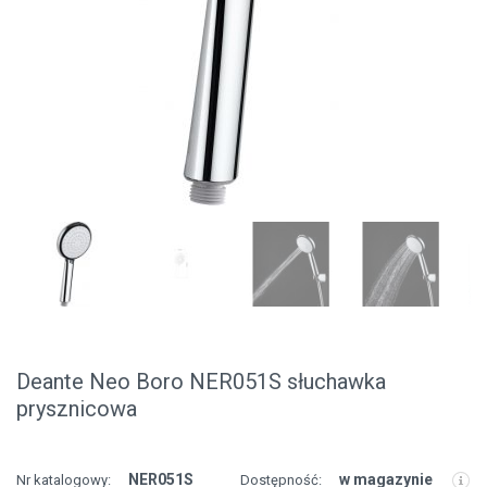
Deante Neo Boro NER051S słuchawka
prysznicowa
NER051S
w magazynie
Nr katalogowy:
Dostępność: