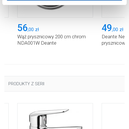
Aby uzyskać więcej informacji na temat plików plików
cookie, kliknij „Ustawienia plików cookie”.
Jeśli chcesz
uzyskać więcej informacji na temat plików cookie i tego,
56
49
dlaczego ich przepisy, przejdź do zakładu „Informacje o
,
00
zł
,
00
zł
plikach cookie”.
ła
Wąż prysznicowy 200 cm chrom
Deante Neo
NDA001W Deante
prysznicowy
PRODUKTY Z SERII