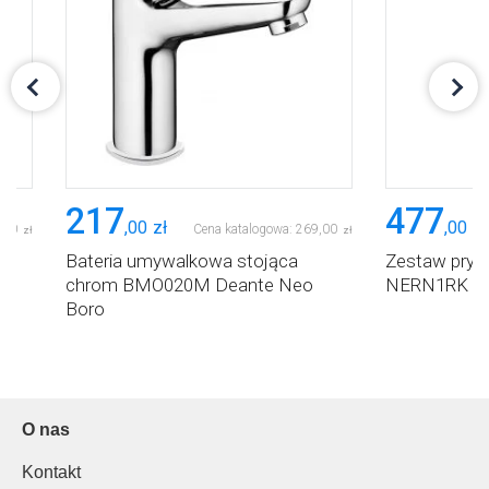
217
477
,
00
zł
,
00
zł
,
00
Cena katalogowa:
269
,
00
zł
zł
Bateria umywalkowa stojąca
Zestaw prys
chrom BMO020M Deante Neo
NERN1RK De
Boro
O nas
Kontakt