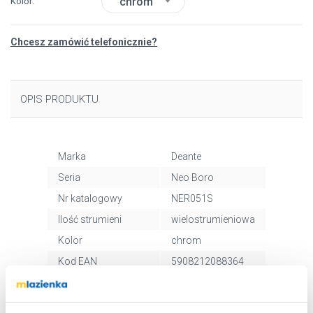
chrom
Kolor
Chcesz zamówić telefonicznie?
OPIS PRODUKTU
Marka
Deante
Seria
Neo Boro
Nr katalogowy
NER051S
Ilość strumieni
wielostrumieniowa
Kolor
chrom
Kod EAN
5908212088364
Wymiary z
4 x 28 x 11 cm
opakowaniem