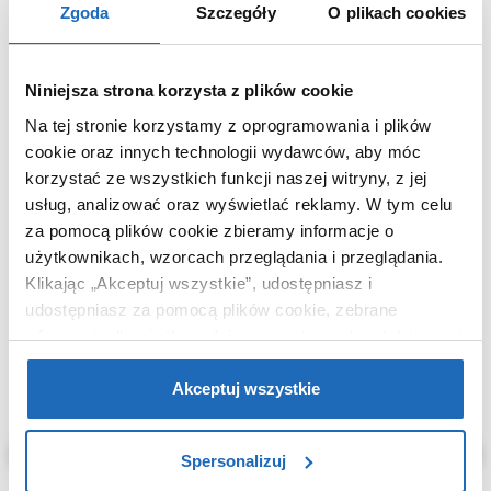
Waga z
0,21 kg
Zgoda
Szczegóły
O plikach cookies
opakowaniem
Dane producenta
Zobacz
Niniejsza strona korzysta z plików cookie
Na tej stronie korzystamy z oprogramowania i plików
cookie oraz innych technologii wydawców, aby móc
korzystać ze wszystkich funkcji naszej witryny, z jej
KUPOWANE Z
usług, analizować oraz wyświetlać reklamy.
W tym celu
za pomocą plików cookie zbieramy informacje o
użytkownikach, wzorcach przeglądania i przeglądania.
Klikając „Akceptuj wszystkie”, udostępniasz i
udostępniasz za pomocą plików cookie, zebrane
informacje dla użytkowników zewnętrznych, a także nasi
partnerzy reklamowi.
Jeśli chcesz, włącz „Tylko
wymagane pliki cookie”.
Pamiętaj jednak, że
Akceptuj wszystkie
zablokowane niektóre pliki cookie mogą mieć wpływ na
sposób dostarczania treści niedostosowanych do potrzeb
Spersonalizuj
użytkowników.