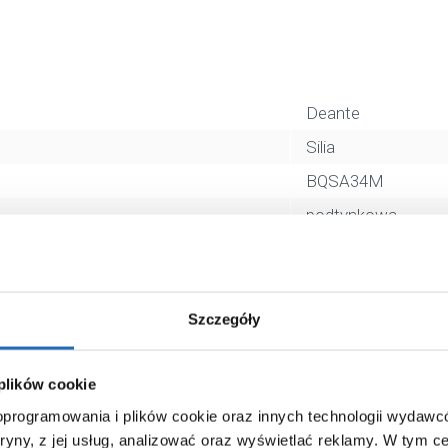
Deante
Silia
BQSA34M
podtynkowa
jednouchwytowa
zwykła
biały
Szczegóły
nie
5907650858386
 plików cookie
 oprogramowania i plików cookie oraz innych technologii wydaw
17 x 7 x 34 cm
tryny, z jej usług, analizować oraz wyświetlać reklamy.
W tym ce