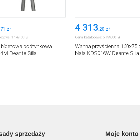
4 313
,
71
zł
,
20
zł
logowa:
1 149
,
00
Cena katalogowa:
5 199
,
00
zł
zł
a bidetowa podtynkowa
Wanna przyścienna 160x75
M Deante Silia
biała KDS016W Deante Silia
sady sprzedaży
Moje konto