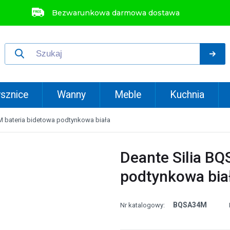
Bezwarunkowa darmowa dostawa
sznice
Wanny
Meble
Kuchnia
M bateria bidetowa podtynkowa biała
Deante Silia B
podtynkowa bia
BQSA34M
Nr katalogowy: