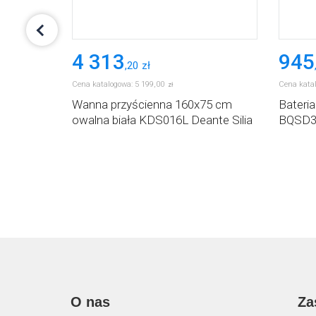
4 313
945
,
20
zł
Cena katalogowa:
5 199
,
00
Cena kata
zł
eria
Wanna przyścienna 160x75 cm
Bateri
ienna
owalna biała KDS016L Deante Silia
BQSD34
O nas
Za