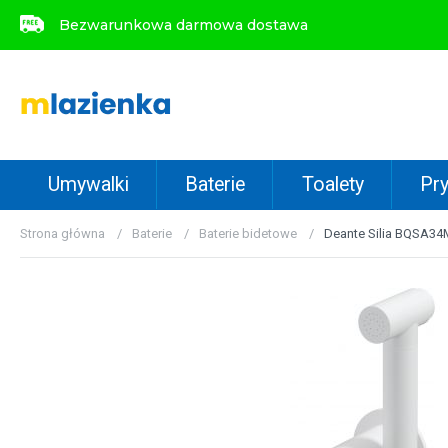
Bezwarunkowa darmowa dostawa
Bezwarunkowa darmowa dostawa
Umywalki
Baterie
Toalety
Pry
Strona główna
Baterie
Baterie bidetowe
Deante Silia BQSA34