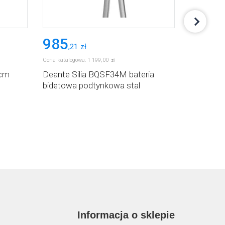
985
929
,
21
zł
,
00
Cena katalogowa:
1 199
,
00
zł
 cm
Deante Silia BQSF34M bateria
Zestaw t
bidetowa podtynkowa stal
Deante Si
Informacja o sklepie