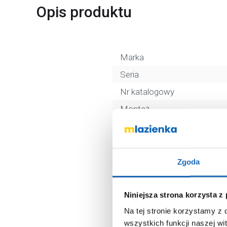
Opis produktu
Marka
Seria
Nr katalogowy
Montaż
Typ
Rodzaj
Kolor
Zgoda
Z korkiem
Kod EAN
Niniejsza strona korzysta z
Na tej stronie korzystamy z
Wymiary z opakowaniem
wszystkich funkcji naszej wi