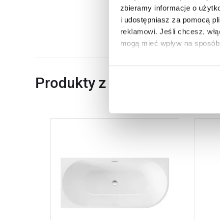
Waga z opakowaniem
zbieramy informacje o użytk
Dane producenta
i udostępniasz za pomocą pl
reklamowi.
Jeśli chcesz, wł
mogą mieć wpływ na sposób 
Aby uzyskać więcej informacj
Produkty z serii
więcej informacji na temat pl