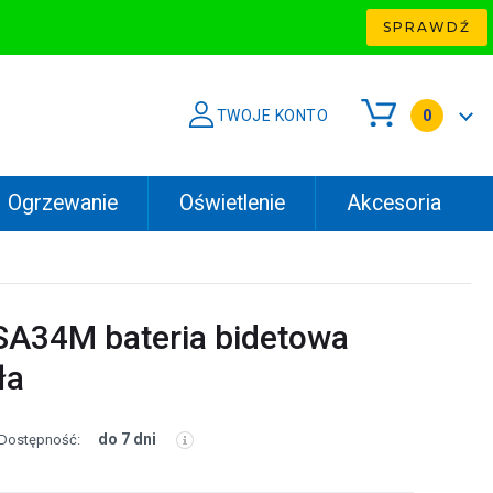
SPRAWDŹ
TWOJE KONTO
0
Ogrzewanie
Oświetlenie
Akcesoria
QSA34M bateria bidetowa
ła
do 7 dni
Dostępność: