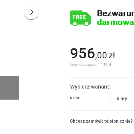
Bezwaru
darmowa
956
,
00
zł
Cena katalogowa: 1 149 zł
Wybierz wariant:
Kolor
biały
Chcesz zamówić telefonicznie?