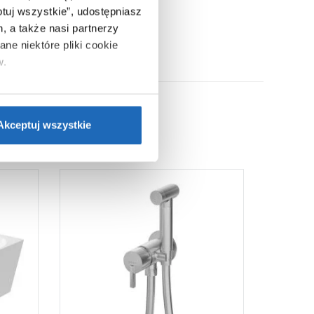
ptuj wszystkie”, udostępniasz
, a także nasi partnerzy
ne niektóre pliki cookie
w.
ie”.
Jeśli chcesz uzyskać
nformacje o plikach cookie”.
Akceptuj wszystkie