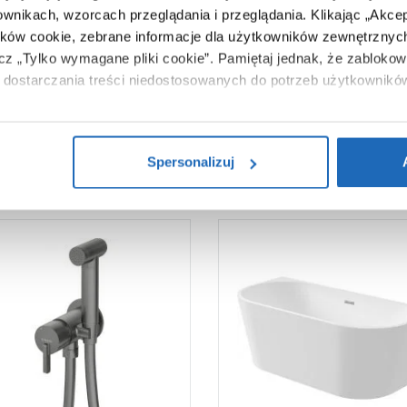
1,63 kg
ownikach, wzorcach przeglądania i przeglądania.
Klikając „Akce
Zobacz
ików cookie, zebrane informacje dla użytkowników zewnętrznych
ącz „Tylko wymagane pliki cookie”.
Pamiętaj jednak, że zablokowa
dostarczania treści niedostosowanych do potrzeb użytkownikó
i na temat plików plików cookie, kliknij „Ustawienia plików cook
ików cookie i tego, dlaczego ich przepisy, przejdź do zakładu „I
Spersonalizuj