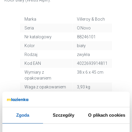
Kolor biały (Weiss Alpin).
Marka
Villeroy & Boch
Seria
O.Novo
Nr katalogowy
88246101
Kolor
biały
Rodzaj
zwykła
Kod EAN
4022693914811
Wymiary z
38 x 6 x 45 cm
opakowaniem
Waga z opakowaniem
3,93 kg
Dane producenta
Zobacz
Zgoda
Szczegóły
O plikach cookies