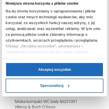
WARTO DOKUPIĆ
Niniejsza strona korzysta z plików cookie
Na tej stronie korzystamy z oprogramowania i plików
cookie oraz innych technologii wydawców, aby móc
korzystać ze wszystkich funkcji naszej witryny, z jej
usług, analizować oraz wyświetlać reklamy.
W tym celu
za pomocą plików cookie zbieramy informacje o
użytkownikach, wzorcach przeglądania i przeglądania.
Klikając „Akceptuj wszystkie”, udostępniasz i
udostępniasz za pomocą plików cookie, zebrane
informacje dla użytkowników zewnętrznych, a także nasi
partnerzy reklamowi.
Jeśli chcesz, włącz „Tylko
wymagane pliki cookie”.
Pamiętaj jednak, że
Akceptuj wszystkie
zablokowane niektóre pliki cookie mogą mieć wpływ na
sposób dostarczania treści niedostosowanych do potrzeb
1 825
Spersonalizuj
użytkowników.
,
05
zł
Cena katalogowa:
2 779
,
31
zł
Aby uzyskać więcej informacji na temat plików plików
Miska kompakt WC biały 66231001
cookie, kliknij „Ustawienia plików cookie”.
Jeśli chcesz
Villeroy & Boch O.Novo