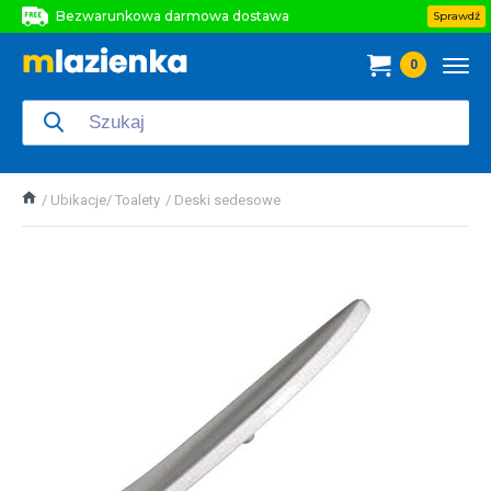
Bezwarunkowa darmowa dostawa
Sprawdź
Bezwarunkowa darmowa dostawa
0
Bezwarunkowa darmowa dostawa
Ubikacje/ Toalety
Deski sedesowe