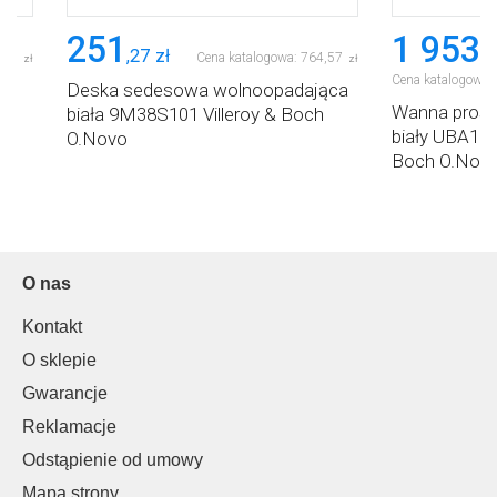
251
1 953
,
27
zł
,
0
,
91
Cena katalogowa:
764
,
57
zł
zł
Cena katalogowa:
Deska sedesowa wolnoopadająca
Wanna prost
vo
biała 9M38S101 Villeroy & Boch
biały UBA177
O.Novo
Boch O.Nov
O nas
Kontakt
O sklepie
Gwarancje
Reklamacje
Odstąpienie od umowy
Mapa strony