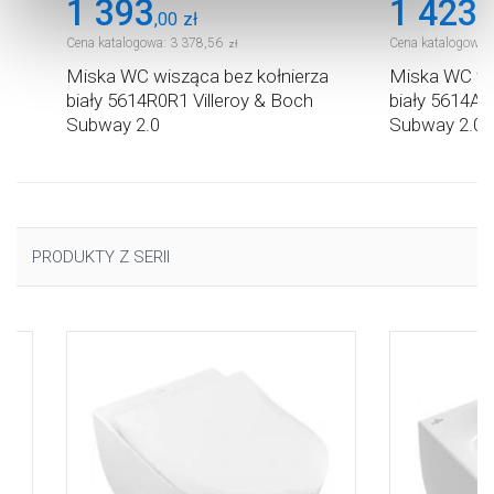
1 393
1 423
Aby uzyskać więcej informacji na temat plików plików
,
00
zł
,
6
cookie, kliknij „Ustawienia plików cookie”.
Jeśli chcesz
Cena katalogowa:
3 378
,
56
Cena katalogowa:
zł
uzyskać więcej informacji na temat plików cookie i tego,
Miska WC wisząca bez kołnierza
Miska WC wi
dlaczego ich przepisy, przejdź do zakładu „Informacje o
biały 5614R0R1 Villeroy & Boch
biały 5614A1
plikach cookie”.
Subway 2.0
Subway 2.0
PRODUKTY Z SERII