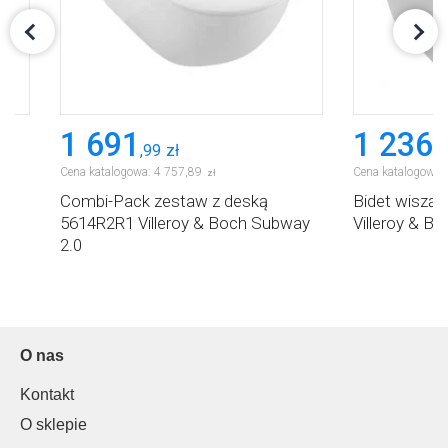
1 691
1 236
,
99
zł
,
9
Cena katalogowa:
4 757
,
89
Cena katalogowa:
zł
a
Combi-Pack zestaw z deską
Bidet wisząc
5614R2R1 Villeroy & Boch Subway
Villeroy & B
2.0
O nas
Kontakt
O sklepie