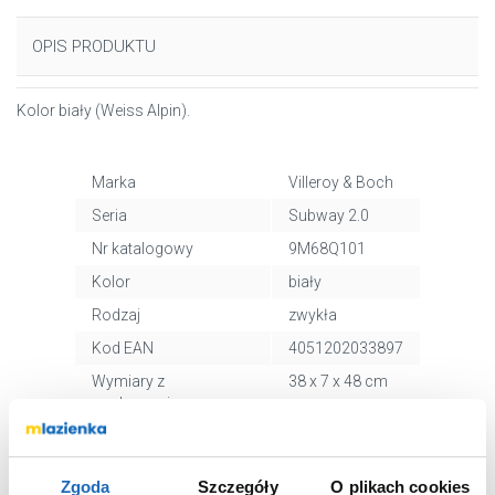
OPIS PRODUKTU
Kolor biały (Weiss Alpin).
Marka
Villeroy & Boch
Seria
Subway 2.0
Nr katalogowy
9M68Q101
Kolor
biały
Rodzaj
zwykła
Kod EAN
4051202033897
Wymiary z
38 x 7 x 48 cm
opakowaniem
Waga z opakowaniem
3,84 kg
Dane producenta
Zobacz
Zgoda
Szczegóły
O plikach cookies