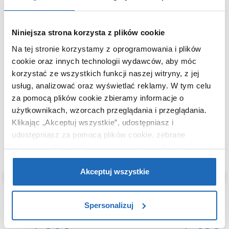
Niniejsza strona korzysta z plików cookie
Na tej stronie korzystamy z oprogramowania i plików
WARTO DOKUPIĆ
cookie oraz innych technologii wydawców, aby móc
korzystać ze wszystkich funkcji naszej witryny, z jej
usług, analizować oraz wyświetlać reklamy.
W tym celu
za pomocą plików cookie zbieramy informacje o
użytkownikach, wzorcach przeglądania i przeglądania.
Klikając „Akceptuj wszystkie”, udostępniasz i
udostępniasz za pomocą plików cookie, zebrane
informacje dla użytkowników zewnętrznych, a także nasi
partnerzy reklamowi.
Jeśli chcesz, włącz „Tylko
wymagane pliki cookie”.
Pamiętaj jednak, że
Akceptuj wszystkie
zablokowane niektóre pliki cookie mogą mieć wpływ na
sposób dostarczania treści niedostosowanych do potrzeb
Spersonalizuj
użytkowników.