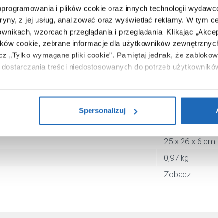
Corsan
 oprogramowania i plików cookie oraz innych technologii wydaw
tryny, z jej usług, analizować oraz wyświetlać reklamy.
W tym ce
CMD25SLIM
ownikach, wzorcach przeglądania i przeglądania.
Klikając „Akce
kwadratowa
ików cookie, zebrane informacje dla użytkowników zewnętrznych
ącz „Tylko wymagane pliki cookie”.
Pamiętaj jednak, że zablokowa
25 cm
dostarczania treści niedostosowanych do potrzeb użytkownikó
25 cm
i na temat plików plików cookie, kliknij „Ustawienia plików cook
chrom
ików cookie i tego, dlaczego ich przepisy, przejdź do zakładu „I
nie
Spersonalizuj
590566963636
25 x 26 x 6 cm
0,97 kg
Zobacz