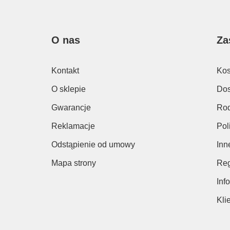
O nas
Za
Kontakt
Kos
O sklepie
Dos
Gwarancje
Rod
Reklamacje
Pol
Odstąpienie od umowy
Inn
Mapa strony
Reg
Inf
Kli