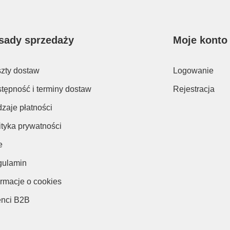
sady sprzedaży
Moje konto
zty dostaw
Logowanie
tępność i terminy dostaw
Rejestracja
zaje płatności
ityka prywatności
e
ulamin
ormacje o cookies
enci B2B