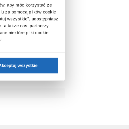
ców, aby móc korzystać ze
lu za pomocą plików cookie
ptuj wszystkie”, udostępniasz
, a także nasi partnerzy
ne niektóre pliki cookie
w.
ie”.
Jeśli chcesz uzyskać
nformacje o plikach cookie”.
Akceptuj wszystkie
0