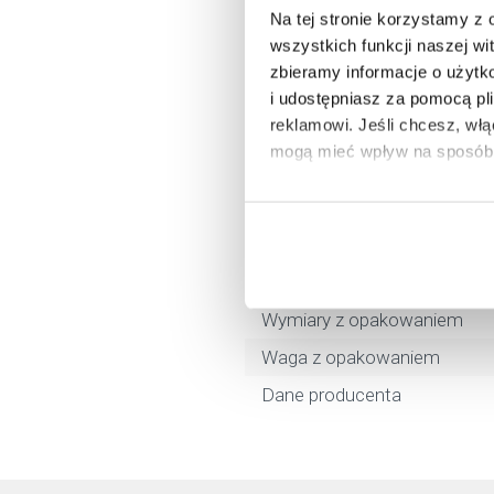
Marka
Na tej stronie korzystamy z
wszystkich funkcji naszej wi
Nr katalogowy
zbieramy informacje o użytk
Kształt
i udostępniasz za pomocą pl
reklamowi.
Jeśli chcesz, wł
Dłuższy bok
mogą mieć wpływ na sposób 
Krótszy bok
Aby uzyskać więcej informacj
Kolor
więcej informacji na temat pl
Z ramieniem prysznicowym
Kod EAN
Wymiary z opakowaniem
Waga z opakowaniem
Dane producenta