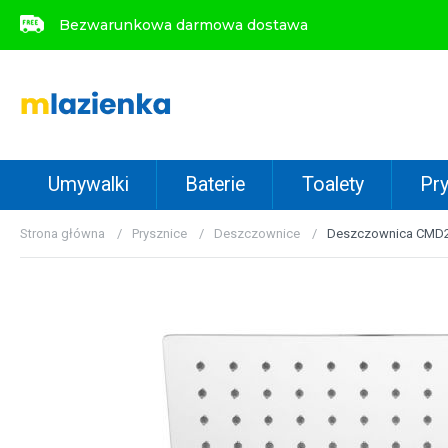
Bezwarunkowa darmowa dostawa
Bezwarunkowa darmowa dostawa
Umywalki
Baterie
Toalety
Pry
Strona główna
Prysznice
Deszczownice
Deszczownica CMD2