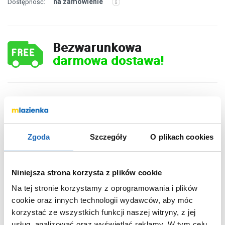
na zamówienie
Dostępność:
Bezwarunkowa
darmowa dostawa!
171
,
00
zł
Zgoda
Szczegóły
O plikach cookies
DO KOSZYKA
Niniejsza strona korzysta z plików cookie
Na tej stronie korzystamy z oprogramowania i plików
Chcesz zamówić telefonicznie?
cookie oraz innych technologii wydawców, aby móc
korzystać ze wszystkich funkcji naszej witryny, z jej
usług, analizować oraz wyświetlać reklamy.
W tym celu