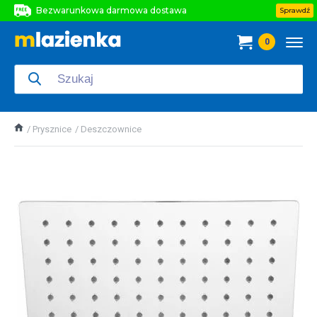
Bezwarunkowa darmowa dostawa
Sprawdź
Bezwarunkowa darmowa dostawa
0
Bezwarunkowa darmowa dostawa
Prysznice
Deszczownice