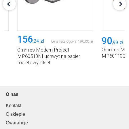
156
90
,
24
zł
Cena katalogowa:
190
,
00
,
99
zł
zł
Omnires Mod
Omnires Modern Project
MP60110GLB
MP60510NI uchwyt na papier
toaletowy nikiel
O nas
Kontakt
O sklepie
Gwarancje