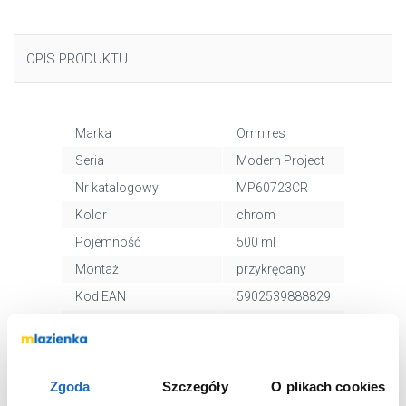
OPIS PRODUKTU
Marka
Omnires
Seria
Modern Project
Nr katalogowy
MP60723CR
Kolor
chrom
Pojemność
500 ml
Montaż
przykręcany
Kod EAN
5902539888829
Wymiary z
34 x 8 x 14 cm
opakowaniem
Waga z opakowaniem
0,54 kg
Zgoda
Szczegóły
O plikach cookies
Dane producenta
Zobacz