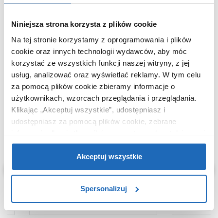
Niniejsza strona korzysta z plików cookie
Na tej stronie korzystamy z oprogramowania i plików
cookie oraz innych technologii wydawców, aby móc
KUPOWANE Z
korzystać ze wszystkich funkcji naszej witryny, z jej
usług, analizować oraz wyświetlać reklamy.
W tym celu
za pomocą plików cookie zbieramy informacje o
użytkownikach, wzorcach przeglądania i przeglądania.
Klikając „Akceptuj wszystkie”, udostępniasz i
udostępniasz za pomocą plików cookie, zebrane
informacje dla użytkowników zewnętrznych, a także nasi
partnerzy reklamowi.
Jeśli chcesz, włącz „Tylko
wymagane pliki cookie”.
Pamiętaj jednak, że
Akceptuj wszystkie
zablokowane niektóre pliki cookie mogą mieć wpływ na
sposób dostarczania treści niedostosowanych do potrzeb
Spersonalizuj
użytkowników.
Aby uzyskać więcej informacji na temat plików plików