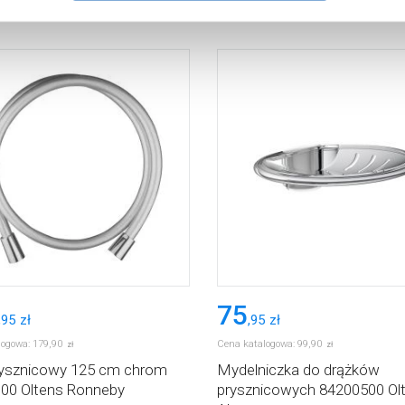
75
,
95
zł
,
95
zł
logowa:
179
,
90
Cena katalogowa:
99
,
90
zł
zł
ysznicowy 125 cm chrom
Mydelniczka do drążków
00 Oltens Ronneby
prysznicowych 84200500 Ol