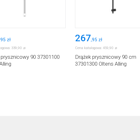
267
,
95
zł
,
95
zł
logowa:
339
,
90
Cena katalogowa:
459
,
90
zł
zł
 prysznicowy 90 37301100
Drążek prysznicowy 90 cm
Alling
37301300 Oltens Alling