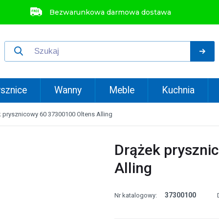
Bezwarunkowa darmowa dostawa
sznice
Wanny
Meble
Kuchnia
 prysznicowy 60 37300100 Oltens Alling
Drążek pryszni
Alling
37300100
Nr katalogowy: