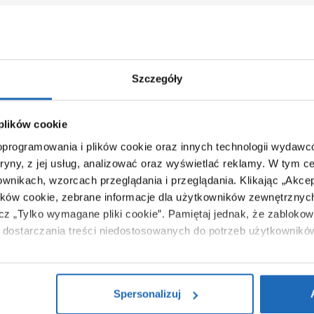
Szczegóły
 plików cookie
 oprogramowania i plików cookie oraz innych technologii wydaw
tryny, z jej usług, analizować oraz wyświetlać reklamy.
W tym ce
ownikach, wzorcach przeglądania i przeglądania.
Klikając „Akce
ików cookie, zebrane informacje dla użytkowników zewnętrznych
ącz „Tylko wymagane pliki cookie”.
Pamiętaj jednak, że zablokowa
dostarczania treści niedostosowanych do potrzeb użytkownikó
i na temat plików plików cookie, kliknij „Ustawienia plików cook
ików cookie i tego, dlaczego ich przepisy, przejdź do zakładu „I
Spersonalizuj