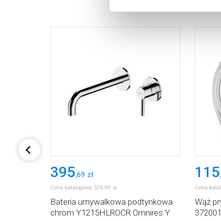
395
115
,
69
zł
Cena katalogowa:
529
,
99
Cena kata
zł
c chrom
Bateria umywalkowa podtynkowa
Wąż pr
erit
chrom Y1215HLROCR Omnires Y
372001