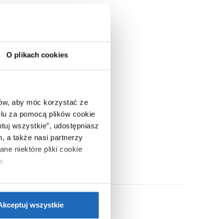
O plikach cookies
ców, aby móc korzystać ze
lu za pomocą plików cookie
ptuj wszystkie”, udostępniasz
, a także nasi partnerzy
ne niektóre pliki cookie
w.
ie”.
Jeśli chcesz uzyskać
nformacje o plikach cookie”.
Akceptuj wszystkie