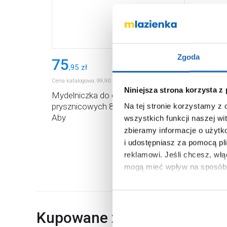
Zgoda
75
,
95
zł
Cena katalogowa:
99
,
90
zł
Niniejsza strona korzysta z
Mydelniczka do drążków
prysznicowych 84200500 Oltens
Na tej stronie korzystamy z
Aby
wszystkich funkcji naszej wi
zbieramy informacje o użytk
i udostępniasz za pomocą pl
reklamowi.
Jeśli chcesz, wł
mogą mieć wpływ na sposób 
Aby uzyskać więcej informacj
więcej informacji na temat pl
Kupowane z