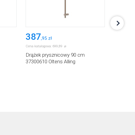
387
407
,
95
zł
,
95
Cena katalogowa:
699
,
89
Cena katalog
zł
Drążek prysznicowy 90 cm
Drążek p
37300610 Oltens Alling
37301810 