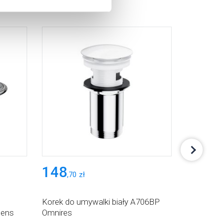
148
426
,
70
zł
,
99
Korek do umywalki biały A706BP
Umywalka
tens
Omnires
nablato