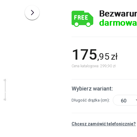
Bezwaru
darmowa
175
,
95
zł
Cena katalogowa: 299,90 zł
Wybierz wariant:
Długość drążka
(cm)
60
Chcesz zamówić telefonicznie?