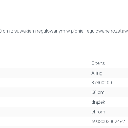
i 60 cm z suwakiem regulowanym w pionie, regulowane rozst
Oltens
Alling
37300100
60 cm
drążek
chrom
5903003002482