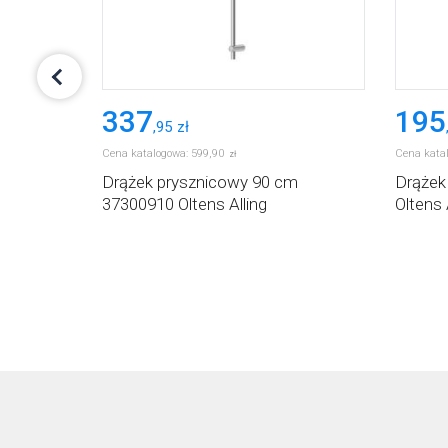
337
195
,
95
zł
Cena katalogowa:
599
,
90
Cena kata
zł
Drążek prysznicowy 90 cm
Drążek
37300910 Oltens Alling
Oltens 