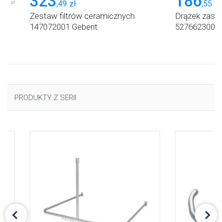
323
186
,
28
,
49
zł
,
55
zł
zł
Zestaw filtrów ceramicznych
Drążek zasło
m
147072001 Geberit
5276623005 S
er
PRODUKTY Z SERII