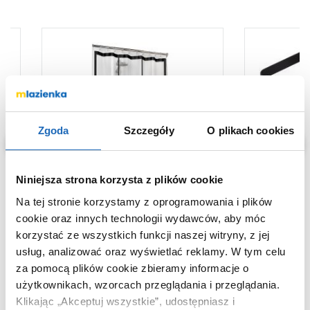
Zgoda
Szczegóły
O plikach cookies
Niniejsza strona korzysta z plików cookie
Na tej stronie korzystamy z oprogramowania i plików
cookie oraz innych technologii wydawców, aby móc
75
283
korzystać ze wszystkich funkcji naszej witryny, z jej
,
44
zł
,
00
zł
usług, analizować oraz wyświetlać reklamy.
W tym celu
Zasłona prysznicowa 210961319
Koszyk łazi
za pomocą plików cookie zbieramy informacje o
Sealskin Brix
Tiger Caddy
użytkownikach, wzorcach przeglądania i przeglądania.
Klikając „Akceptuj wszystkie”, udostępniasz i