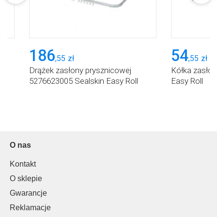
186
54
,
55
zł
,
55
zł
in
Drążek zasłony prysznicowej
Kółka zasłon
5276623005 Sealskin Easy Roll
Easy Roll
O nas
Kontakt
O sklepie
Gwarancje
Reklamacje