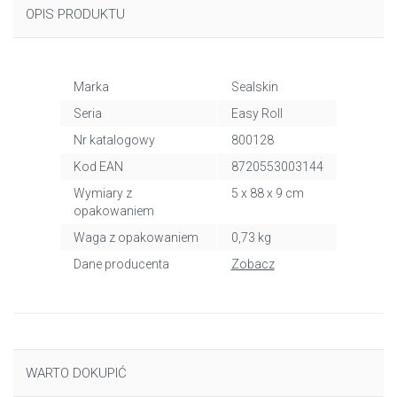
OPIS PRODUKTU
Marka
Sealskin
Seria
Easy Roll
Nr katalogowy
800128
Kod EAN
8720553003144
Wymiary z
5 x 88 x 9 cm
opakowaniem
Waga z opakowaniem
0,73 kg
Dane producenta
Zobacz
WARTO DOKUPIĆ