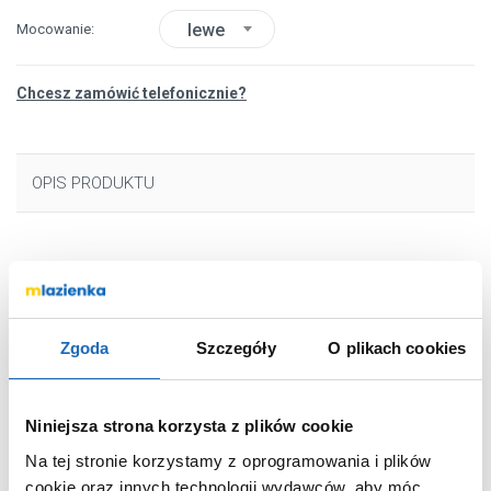
lewe
Mocowanie
Chcesz zamówić telefonicznie?
OPIS PRODUKTU
Marka
New Trendy
Seria
New Soleo
Nr katalogowy
D0129A
Zgoda
Szczegóły
O plikach cookies
Szerokość
70 cm
Wysokość
195 cm
Niniejsza strona korzysta z plików cookie
Rodzaj
do wnęki
Na tej stronie korzystamy z oprogramowania i plików
Typ
składane
cookie oraz innych technologii wydawców, aby móc