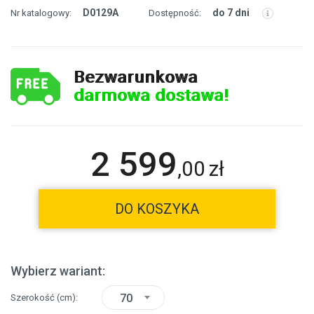
D0129A
do 7 dni
Nr katalogowy:
Dostępność:
Bezwarunkowa
darmowa dostawa!
2 599
,
00
zł
DO KOSZYKA
Wybierz wariant:
70
Szerokość
(cm)