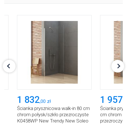
1 832
1 957
,
00
zł
,
0
Ścianka prysznicowa walk-in 80 cm
Ścianka prys
a
chrom połysk/szkło przezroczyste
cm chrom po
w
K0458WP New Trendy New Soleo
przezroczy
Trendy New 