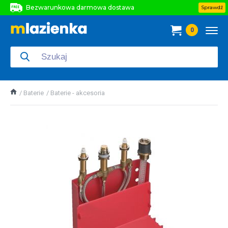
Bezwarunkowa darmowa dostawa
Sprawdź
Bezwarunkowa darmowa dostawa
0
Bezwarunkowa darmowa dostawa
Baterie
Baterie - akcesoria