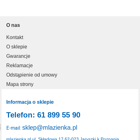
O nas
Kontakt
O sklepie
Gwarancje
Reklamacje
Odstąpienie od umowy
Mapa strony
Informacja o sklepie
Telefon: 61 899 55 90
sklep@mlazienka.pl
E-mail:
mlazienka.pl
ul. Składowa 17
62-023 Jaryszki k.Poznania