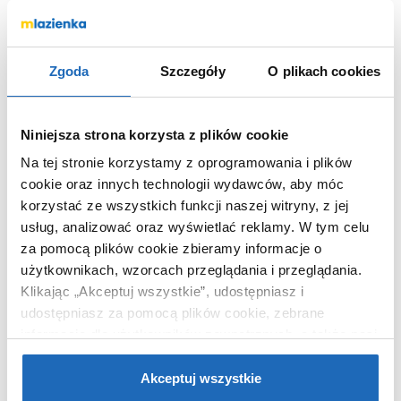
OPIS PRODUKTU
Zgoda
Szczegóły
O plikach cookies
Marka
Hansgrohe
Nr katalogowy
13444180
Niniejsza strona korzysta z plików cookie
Kod EAN
4011097140841
Na tej stronie korzystamy z oprogramowania i plików
Wymiary z
35 x 9 x 91 cm
cookie oraz innych technologii wydawców, aby móc
opakowaniem
korzystać ze wszystkich funkcji naszej witryny, z jej
Waga z opakowaniem
5,44 kg
usług, analizować oraz wyświetlać reklamy.
W tym celu
za pomocą plików cookie zbieramy informacje o
Dane producenta
Zobacz
użytkownikach, wzorcach przeglądania i przeglądania.
Klikając „Akceptuj wszystkie”, udostępniasz i
udostępniasz za pomocą plików cookie, zebrane
informacje dla użytkowników zewnętrznych, a także nasi
partnerzy reklamowi.
Jeśli chcesz, włącz „Tylko
WARTO DOKUPIĆ
wymagane pliki cookie”.
Pamiętaj jednak, że
Akceptuj wszystkie
zablokowane niektóre pliki cookie mogą mieć wpływ na