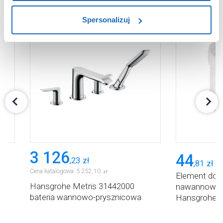
sposób dostarczania treści niedostosowanych do potrzeb
Spersonalizuj
użytkowników.
Aby uzyskać więcej informacji na temat plików plików
cookie, kliknij „Ustawienia plików cookie”.
Jeśli chcesz
uzyskać więcej informacji na temat plików cookie i tego,
dlaczego ich przepisy, przejdź do zakładu „Informacje o
plikach cookie”.
3 126
44
,
23
zł
,
81
zł
Cena katalogowa:
5 252
,
10
zł
Element do 
Hansgrohe Metris 31442000
nawannoweg
bateria wannowo-prysznicowa
Hansgrohe S