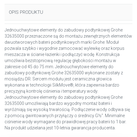
OPIS PRODUKTU
Jednouchwytowe elementy do zabudowy podtynkowej Grohe
32635000 przeznaczone są do montażu zewnętrznych elementów
dwuotworowych baterii podtynkowych marki Grohe. Moduł
pozwala szybko i wygodnie zamocować wylewkę oraz korpus
mieszacza w ścianie łazienki i podłączyć wodę. Konstrukcja
umożliwia bezstopniową regulację głębokości montażu w
zakresie od 45 do 75 mm. Jednouchwytowe elementy do
zabudowy podtynkowej Grohe 32635000 wykonane zostały z
mosiądzu DR. Sercem modułu jest ceramiczna głowica
wykonana w technologii SilkMove®, która zapewnia bardzo
precyzyjną kontrolę ciśnienia i temperatury wody.
Jednouchwytowe elementy do zabudowy podtynkowej Grohe
32635000 umożliwiają bardzo wygodny montaż baterii i
wyróżniają się wysoką trwałością. Podłączenie wody odbywa się
z pomocą gwintowanych przyłączy o średnicy G½”. Minimalne
ciśnienie wody wymagane do prawidłowej pracy baterii to 1 bar.
Na produkt udzielana jest 10-letnia gwarancja producenta.