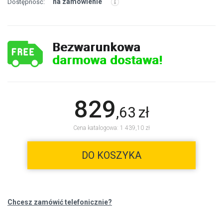
na zamówienie
Dostępność:
Bezwarunkowa
darmowa dostawa!
829
,
63
zł
Cena katalogowa: 1 439,10 zł
DO KOSZYKA
Chcesz zamówić telefonicznie?