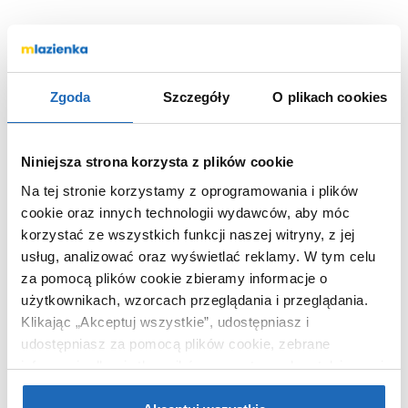
Marka
Grohe
Nr katalogowy
32635000
Kod EAN
4005176845949
Zgoda
Szczegóły
O plikach cookies
Wymiary z
16 x 16 x 16 cm
opakowaniem
Waga z opakowaniem
1,16 kg
Niniejsza strona korzysta z plików cookie
Dane producenta
Zobacz
Na tej stronie korzystamy z oprogramowania i plików
cookie oraz innych technologii wydawców, aby móc
korzystać ze wszystkich funkcji naszej witryny, z jej
usług, analizować oraz wyświetlać reklamy.
W tym celu
za pomocą plików cookie zbieramy informacje o
WARTO DOKUPIĆ
użytkownikach, wzorcach przeglądania i przeglądania.
Klikając „Akceptuj wszystkie”, udostępniasz i
udostępniasz za pomocą plików cookie, zebrane
informacje dla użytkowników zewnętrznych, a także nasi
partnerzy reklamowi.
Jeśli chcesz, włącz „Tylko