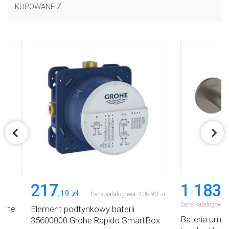
KUPOWANE Z
217
1 183
,
19
zł
,
0
Cena katalogowa:
405
,
90
zł
Cena katalogowa:
rohe
Element podtynkowy baterii
Bateria umy
35600000 Grohe Rapido SmartBox