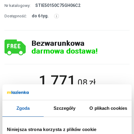
STIE50150C75GH06C2
Nr katalogowy:
do 6 tyg.
Dostępność:
Bezwarunkowa
darmowa dostawa!
1 771
,
08
zł
Cena katalogowa: 2 853,60 zł
DO KOSZYKA
Zgoda
Szczegóły
O plikach cookies
Niniejsza strona korzysta z plików cookie