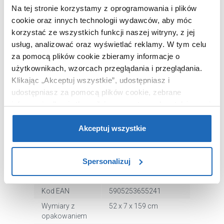
Chcesz zamówić telefonicznie?
Na tej stronie korzystamy z oprogramowania i plików
cookie oraz innych technologii wydawców, aby móc
korzystać ze wszystkich funkcji naszej witryny, z jej
usług, analizować oraz wyświetlać reklamy.
W tym celu
OPIS PRODUKTU
za pomocą plików cookie zbieramy informacje o
użytkownikach, wzorcach przeglądania i przeglądania.
Klikając „Akceptuj wszystkie”, udostępniasz i
Marka
Instal Projekt
udostępniasz za pomocą plików cookie, zebrane
Seria
Stick Electro
informacje dla użytkowników zewnętrznych, a także nasi
partnerzy reklamowi.
Jeśli chcesz, włącz „Tylko
Nr katalogowy
STIE50150C75GH06C2
wymagane pliki cookie”.
Pamiętaj jednak, że
Akceptuj wszystkie
Wysokość
148 cm
zablokowane niektóre pliki cookie mogą mieć wpływ na
Szerokość
50 cm
sposób dostarczania treści niedostosowanych do potrzeb
Spersonalizuj
Moc
600 Wat
użytkowników.
Kolor
czarny
Aby uzyskać więcej informacji na temat plików plików
Kod EAN
5905253655241
cookie, kliknij „Ustawienia plików cookie”.
Jeśli chcesz
Wymiary z
52 x 7 x 159 cm
uzyskać więcej informacji na temat plików cookie i tego,
opakowaniem