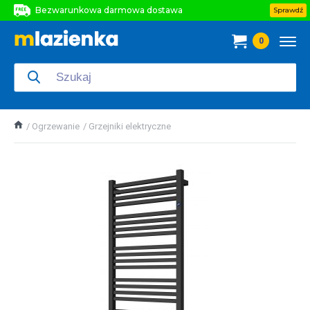
Bezwarunkowa darmowa dostawa
Sprawdź
Bezwarunkowa darmowa dostawa
0
Bezwarunkowa darmowa dostawa
Ogrzewanie
Grzejniki elektryczne