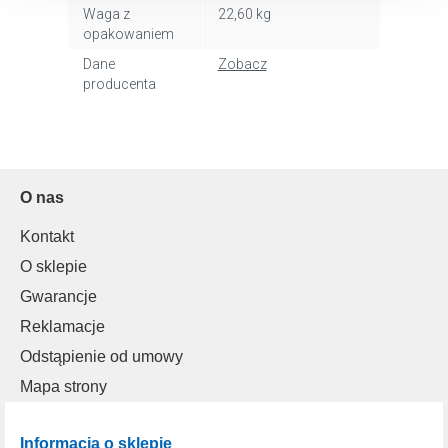
dlaczego ich przepisy, przejdź do zakładu „Informacje o
Waga z
22,60 kg
plikach cookie”.
opakowaniem
Dane
Zobacz
producenta
O nas
Kontakt
O sklepie
Gwarancje
Reklamacje
Odstąpienie od umowy
Mapa strony
Informacja o sklepie