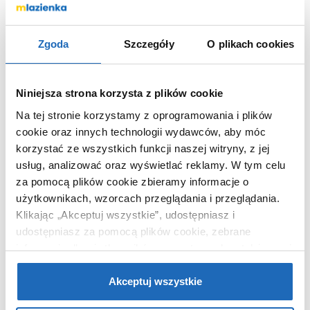
Kod EAN
5903357230319
Wymiary z
54 x 11 x 121 cm
opakowaniem
Zgoda
Szczegóły
O plikach cookies
Waga z
10,00 kg
opakowaniem
Niniejsza strona korzysta z plików cookie
Dane producenta
Zobacz
Na tej stronie korzystamy z oprogramowania i plików
cookie oraz innych technologii wydawców, aby móc
korzystać ze wszystkich funkcji naszej witryny, z jej
usług, analizować oraz wyświetlać reklamy.
W tym celu
KUPOWANE Z
za pomocą plików cookie zbieramy informacje o
użytkownikach, wzorcach przeglądania i przeglądania.
Klikając „Akceptuj wszystkie”, udostępniasz i
udostępniasz za pomocą plików cookie, zebrane
informacje dla użytkowników zewnętrznych, a także nasi
partnerzy reklamowi.
Jeśli chcesz, włącz „Tylko
wymagane pliki cookie”.
Pamiętaj jednak, że
Akceptuj wszystkie
zablokowane niektóre pliki cookie mogą mieć wpływ na