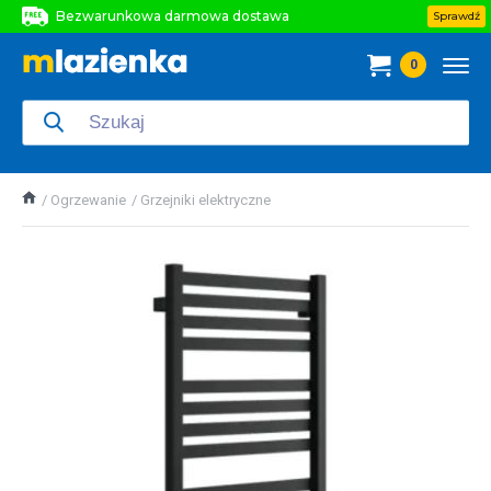
Bezwarunkowa darmowa dostawa
Sprawdź
Bezwarunkowa darmowa dostawa
0
Bezwarunkowa darmowa dostawa
Ogrzewanie
Grzejniki elektryczne