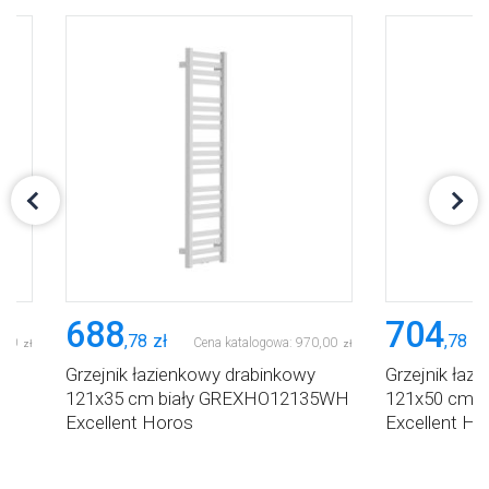
688
704
,
78
zł
,
78
zł
,
00
Cena katalogowa:
970
,
00
zł
zł
y
Grzejnik łazienkowy drabinkowy
Grzejnik łaz
121x35 cm biały GREXHO12135WH
121x50 cm 
Excellent Horos
Excellent Ho