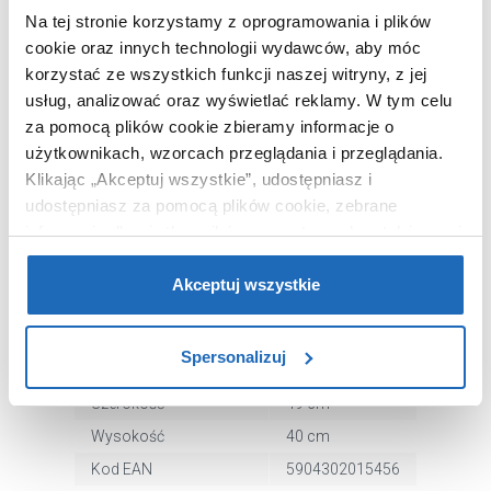
Na tej stronie korzystamy z oprogramowania i plików
cookie oraz innych technologii wydawców, aby móc
Chcesz zamówić telefonicznie?
korzystać ze wszystkich funkcji naszej witryny, z jej
usług, analizować oraz wyświetlać reklamy.
W tym celu
za pomocą plików cookie zbieramy informacje o
OPIS PRODUKTU
użytkownikach, wzorcach przeglądania i przeglądania.
Klikając „Akceptuj wszystkie”, udostępniasz i
udostępniasz za pomocą plików cookie, zebrane
informacje dla użytkowników zewnętrznych, a także nasi
Marka
Thermoval
partnerzy reklamowi.
Jeśli chcesz, włącz „Tylko
Seria
T17 Pro
wymagane pliki cookie”.
Pamiętaj jednak, że
Akceptuj wszystkie
Nr katalogowy
5904302015456
zablokowane niektóre pliki cookie mogą mieć wpływ na
sposób dostarczania treści niedostosowanych do potrzeb
Moc
500 W
Spersonalizuj
użytkowników.
Długość
6 cm
Szerokość
49 cm
Aby uzyskać więcej informacji na temat plików plików
Wysokość
40 cm
cookie, kliknij „Ustawienia plików cookie”.
Jeśli chcesz
uzyskać więcej informacji na temat plików cookie i tego,
Kod EAN
5904302015456