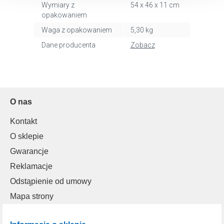
dlaczego ich przepisy, przejdź do zakładu „Informacje o
Wymiary z
54 x 46 x 11 cm
plikach cookie”.
opakowaniem
Waga z opakowaniem
5,30 kg
Dane producenta
Zobacz
O nas
Kontakt
O sklepie
Gwarancje
Reklamacje
Odstąpienie od umowy
Mapa strony