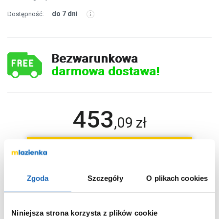
do 7 dni
Dostępność:
Bezwarunkowa
darmowa dostawa!
453
,
09
zł
DO KOSZYKA
Zgoda
Szczegóły
O plikach cookies
Wybierz wariant:
500
Moc
(W)
Niniejsza strona korzysta z plików cookie