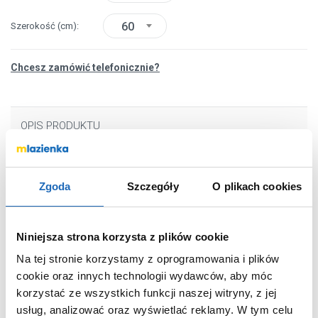
60
Szerokość
(cm)
Chcesz zamówić telefonicznie?
OPIS PRODUKTU
Marka
Luxrad
Zgoda
Szczegóły
O plikach cookies
Seria
Atakama
Nr katalogowy
ATA7456009003
Niniejsza strona korzysta z plików cookie
Rodzaj
dekoracyjny
Na tej stronie korzystamy z oprogramowania i plików
Wysokość
74.5 cm
cookie oraz innych technologii wydawców, aby móc
Szerokość
60 cm
korzystać ze wszystkich funkcji naszej witryny, z jej
usług, analizować oraz wyświetlać reklamy.
W tym celu
Moc
436 Wat