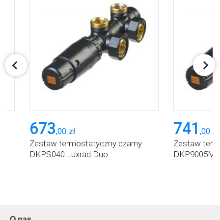
673
741
,
00
zł
,
00
zł
Zestaw termostatyczny czarny
Zestaw term
DKPS040 Luxrad Duo
DKP9005MAT
O nas