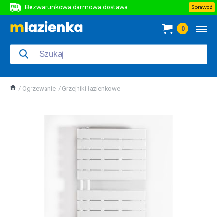
Bezwarunkowa darmowa dostawa
Sprawdź
Bezwarunkowa darmowa dostawa
0
Bezwarunkowa darmowa dostawa
Ogrzewanie
Grzejniki łazienkowe