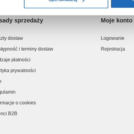
sady sprzedaży
Moje konto
zty dostaw
Logowanie
tępność i terminy dostaw
Rejestracja
zaje płatności
ityka prywatności
e
ulamin
ormacje o cookies
enci B2B