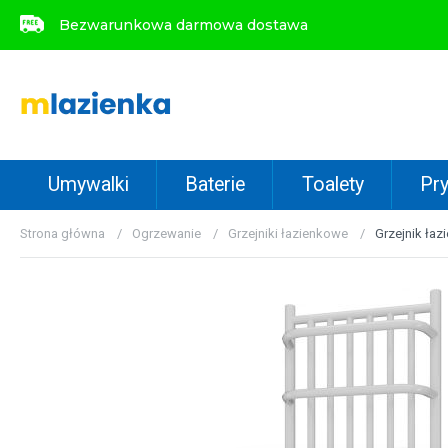
Bezwarunkowa darmowa dostawa
Bezwarunkowa darmowa dostawa
Umywalki
Baterie
Toalety
Pry
Strona główna
Ogrzewanie
Grzejniki łazienkowe
Grzejnik łaz