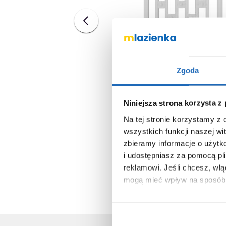
Zgoda
Niniejsza strona korzysta z
Na tej stronie korzystamy z
wszystkich funkcji naszej wi
zbieramy informacje o użytk
i udostępniasz za pomocą pl
reklamowi.
Jeśli chcesz, wł
mogą mieć wpływ na sposób 
Aby uzyskać więcej informacj
więcej informacji na temat pl