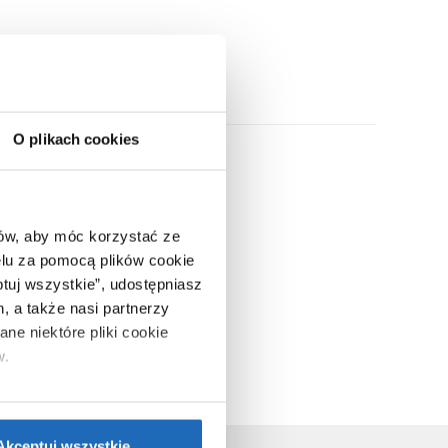
ny w naszej ofercie.
O plikach cookies
ców, aby móc korzystać ze
lu za pomocą plików cookie
ptuj wszystkie”, udostępniasz
, a także nasi partnerzy
ne niektóre pliki cookie
w.
ie”.
Jeśli chcesz uzyskać
nformacje o plikach cookie”.
Akceptuj wszystkie