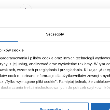
Ten produkt nie jest już dostęp
Szczegóły
 plików cookie
 oprogramowania i plików cookie oraz innych technologii wydaw
tryny, z jej usług, analizować oraz wyświetlać reklamy.
W tym ce
ownikach, wzorcach przeglądania i przeglądania.
Klikając „Akce
ików cookie, zebrane informacje dla użytkowników zewnętrznych
ącz „Tylko wymagane pliki cookie”.
Pamiętaj jednak, że zablokowa
dostarczania treści niedostosowanych do potrzeb użytkownikó
i na temat plików plików cookie, kliknij „Ustawienia plików cook
ików cookie i tego, dlaczego ich przepisy, przejdź do zakładu „I
Spersonalizuj