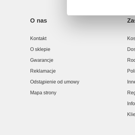
O nas
Za
Kontakt
Kos
O sklepie
Dos
Gwarancje
Rod
Reklamacje
Pol
Odstąpienie od umowy
Inn
Mapa strony
Reg
Inf
Kli