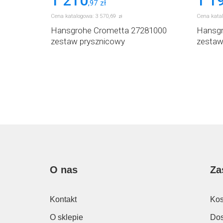
1 210
1 1
,
97
zł
Cena katalogowa:
3 570
,
69
Cena kata
zł
62000
Hansgrohe Crometta 27281000
Hansgr
zestaw prysznicowy
zestaw
O nas
Za
Kontakt
Kos
O sklepie
Dos