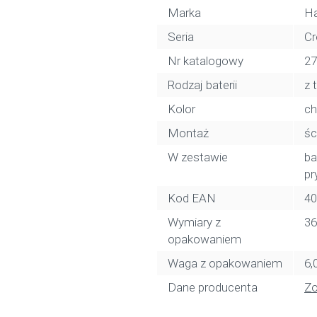
Marka
H
Seria
Cr
Nr katalogowy
27
Rodzaj baterii
z 
Kolor
c
Montaż
śc
W zestawie
ba
pr
Kod EAN
40
Wymiary z
36
opakowaniem
Waga z opakowaniem
6,
Dane producenta
Z