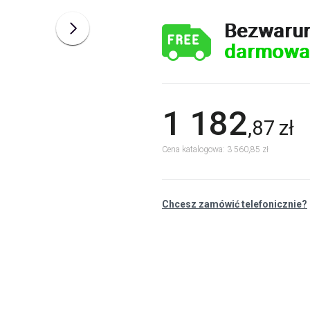
Bezwaru
darmowa
1 182
,
87
zł
Cena katalogowa: 3 560,85 zł
Chcesz zamówić telefonicznie?