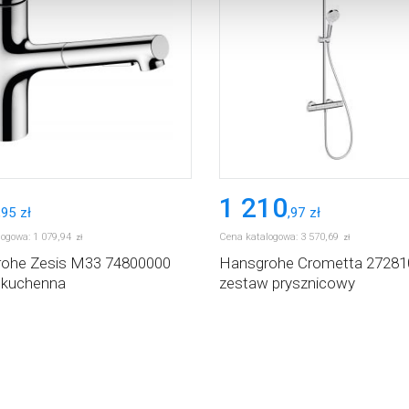
1 210
,
95
zł
,
97
zł
logowa:
1 079
,
94
Cena katalogowa:
3 570
,
69
zł
zł
ohe Zesis M33 74800000
Hansgrohe Crometta 27281
a kuchenna
zestaw prysznicowy