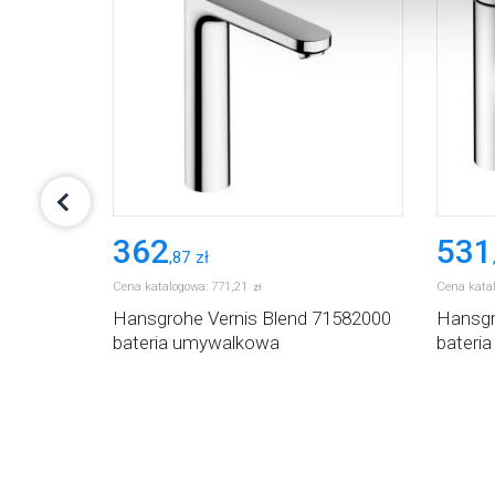
362
531
,
87
zł
Cena katalogowa:
771
,
21
Cena kata
zł
padająca
Hansgrohe Vernis Blend 71582000
Hansgr
eridian
bateria umywalkowa
bateri