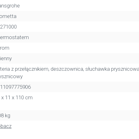
ansgrohe
ometta
271000
termostatem
hrom
ienny
teria z przełącznikiem, deszczownica, słuchawka prysznicowa
ysznicowy
11097775906
 x 11 x 110 cm
08 kg
obacz