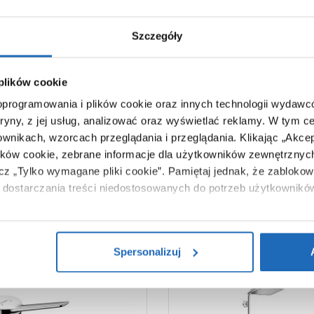
60
zł
,
95
zł
logowa:
89
,
90
zł
Szczegóły
 do usuwania kamienia 450
Środek czyszczący uniwersa
00000 Oltens NanoCalc
ml 89901000 Oltens NanoSh
 plików cookie
 oprogramowania i plików cookie oraz innych technologii wydaw
tryny, z jej usług, analizować oraz wyświetlać reklamy.
W tym ce
ownikach, wzorcach przeglądania i przeglądania.
Klikając „Akce
ików cookie, zebrane informacje dla użytkowników zewnętrznych
ącz „Tylko wymagane pliki cookie”.
Pamiętaj jednak, że zablokowa
dostarczania treści niedostosowanych do potrzeb użytkownikó
i na temat plików plików cookie, kliknij „Ustawienia plików cook
ików cookie i tego, dlaczego ich przepisy, przejdź do zakładu „I
Spersonalizuj