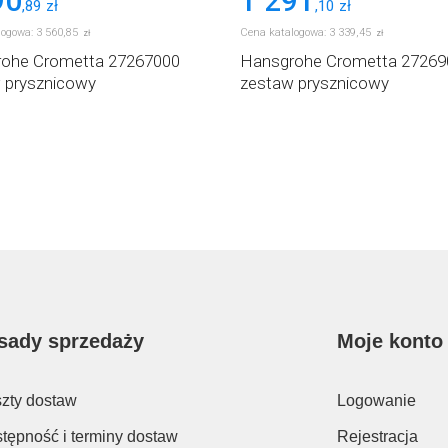
90
1 291
,
89
zł
,
10
zł
logowa:
3 560
,
85
Cena katalogowa:
3 339
,
45
zł
zł
ohe Crometta 27267000
Hansgrohe Crometta 27269
 prysznicowy
zestaw prysznicowy
sady sprzedaży
Moje konto
zty dostaw
Logowanie
tępność i terminy dostaw
Rejestracja