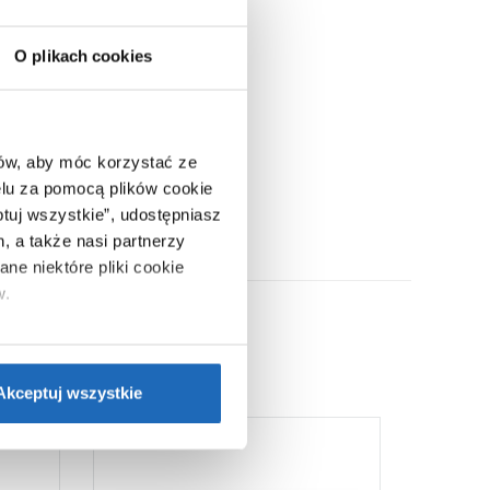
O plikach cookies
lny 450
ine
ców, aby móc korzystać ze
lu za pomocą plików cookie
ptuj wszystkie”, udostępniasz
, a także nasi partnerzy
ne niektóre pliki cookie
w.
ie”.
Jeśli chcesz uzyskać
nformacje o plikach cookie”.
Akceptuj wszystkie