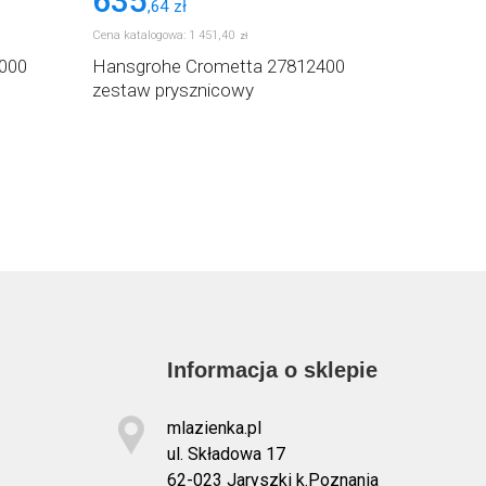
635
122
,
64
zł
,
32
Cena katalogowa:
1 451
,
40
Cena katalog
zł
000
Hansgrohe Crometta 27812400
Hansgroh
zestaw prysznicowy
słuchawk
Informacja o sklepie
mlazienka.pl
ul. Składowa 17
62-023 Jaryszki k.Poznania