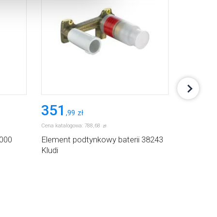
351
1 17
,
99
zł
Cena katalogowa:
788
,
68
Cena katalog
zł
000
Element podtynkowy baterii 38243
Zestaw p
Kludi
termosta
chrom 26
Blend