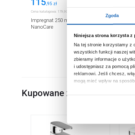
115
70
,
95
zł
,
95
Cena katalogowa:
179
,
90
Cena kata
zł
Zgoda
Impregnat 250 ml 89902000 Oltens
Środek
NanoCare
ml 899
Niniejsza strona korzysta z
Na tej stronie korzystamy z
wszystkich funkcji naszej wi
zbieramy informacje o użytk
i udostępniasz za pomocą pl
reklamowi.
Jeśli chcesz, wł
mogą mieć wpływ na sposób 
Kupowane z
Aby uzyskać więcej informacj
więcej informacji na temat pl