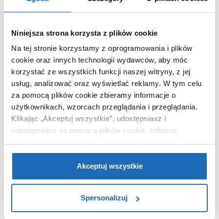
OPIS PRODUKTU
Niniejsza strona korzysta z plików cookie
Na tej stronie korzystamy z oprogramowania i plików
cookie oraz innych technologii wydawców, aby móc
Marka
New Trendy
korzystać ze wszystkich funkcji naszej witryny, z jej
Seria
Avexa Black XR
usług, analizować oraz wyświetlać reklamy.
W tym celu
za pomocą plików cookie zbieramy informacje o
Nr katalogowy
EXK6930
użytkownikach, wzorcach przeglądania i przeglądania.
Rodzaj
prostokątna
Klikając „Akceptuj wszystkie”, udostępniasz i
Dłuższy bok
120 cm
udostępniasz za pomocą plików cookie, zebrane
Krótszy bok
90 cm
informacje dla użytkowników zewnętrznych, a także nasi
partnerzy reklamowi.
Jeśli chcesz, włącz „Tylko
Wysokość
200 cm
wymagane pliki cookie”.
Pamiętaj jednak, że
Akceptuj wszystkie
Wejście
drzwi uchylne
zablokowane niektóre pliki cookie mogą mieć wpływ na
Wypełnienie
szkło
sposób dostarczania treści niedostosowanych do potrzeb
przezroczyste
Spersonalizuj
użytkowników.
Powłoka ochronna
tak