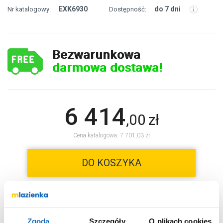
EXK6930
do 7 dni
Nr katalogowy:
Dostępność:
Bezwarunkowa
darmowa dostawa!
6 414
,
00
zł
Cena katalogowa: 7 701,03 zł
DO KOSZYKA
Chcesz zamówić telefonicznie?
Zgoda
Szczegóły
O plikach cookies