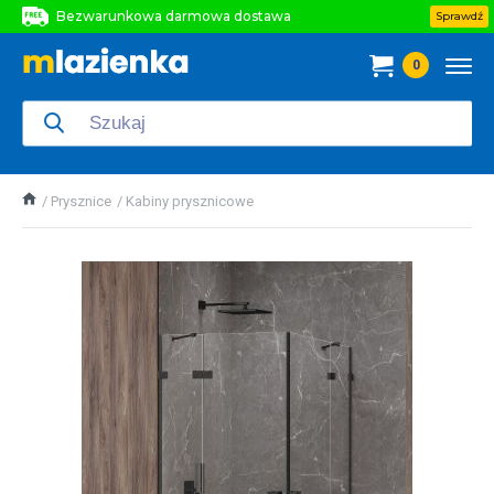
Bezwarunkowa darmowa dostawa
Sprawdź
Bezwarunkowa darmowa dostawa
0
Bezwarunkowa darmowa dostawa
Prysznice
Kabiny prysznicowe