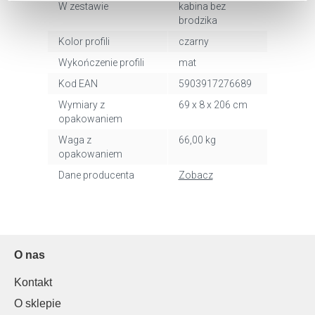
W zestawie
kabina bez
Aby uzyskać więcej informacji na temat plików plików
brodzika
cookie, kliknij „Ustawienia plików cookie”.
Jeśli chcesz
uzyskać więcej informacji na temat plików cookie i tego,
Kolor profili
czarny
dlaczego ich przepisy, przejdź do zakładu „Informacje o
Wykończenie profili
mat
plikach cookie”.
Kod EAN
5903917276689
Wymiary z
69 x 8 x 206 cm
opakowaniem
Waga z
66,00 kg
opakowaniem
Dane producenta
Zobacz
O nas
Kontakt
O sklepie