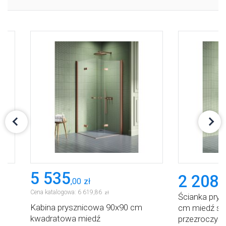
5 535
2 208
,
00
zł
,
0
Cena katalogowa:
6 619
,
86
zł
0
Ścianka prys
Kabina prysznicowa 90x90 cm
cm miedź sz
kwadratowa miedź
dy
przezroczys