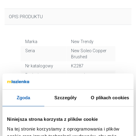
OPIS PRODUKTU
Marka
New Trendy
Seria
New Soleo Copper
Brushed
Nr katalogowy
K2287
Rodzaj
prostokątna
Dłuższy bok
80 cm
Krótszy bok
70 cm
Zgoda
Szczegóły
O plikach cookies
Wysokość
195 cm
Wejście
drzwi uchylne
Niniejsza strona korzysta z plików cookie
Wypełnienie
szkło przezroczyste
Na tej stronie korzystamy z oprogramowania i plików
Powłoka
tak
ochronna