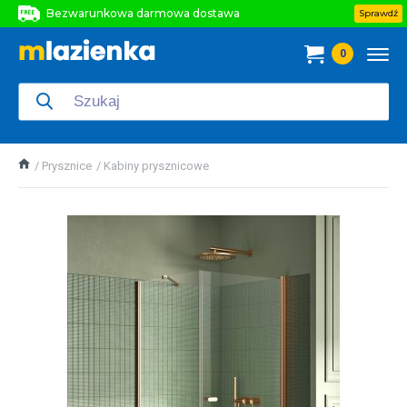
Bezwarunkowa darmowa dostawa
Sprawdź
Bezwarunkowa darmowa dostawa
0
Bezwarunkowa darmowa dostawa
Prysznice
Kabiny prysznicowe