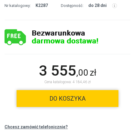
K2287
do 28 dni
Nr katalogowy:
Dostępność:
Bezwarunkowa
darmowa dostawa!
3 555
,
00
zł
Cena katalogowa: 4 184,46 zł
DO KOSZYKA
Chcesz zamówić telefonicznie?