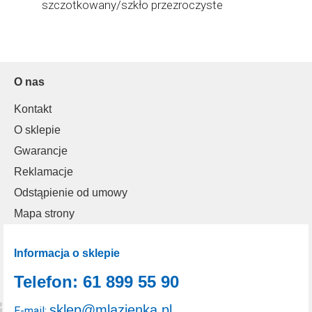
szczotkowany/szkło przezroczyste
New Soleo C
K2085 New Trendy New Soleo
Copper Brushed
O nas
Kontakt
O sklepie
Gwarancje
Reklamacje
Odstąpienie od umowy
Mapa strony
Informacja o sklepie
Telefon: 61 899 55 90
sklep@mlazienka.pl
E-mail: