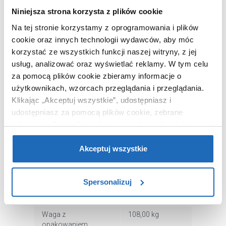
Rodzaj
prostokątna
Niniejsza strona korzysta z plików cookie
Dłuższy bok
90 cm
Na tej stronie korzystamy z oprogramowania i plików
Krótszy bok
80 cm
cookie oraz innych technologii wydawców, aby móc
Wejście
drzwi uchylne
korzystać ze wszystkich funkcji naszej witryny, z jej
Wypełnienie
szkło
usług, analizować oraz wyświetlać reklamy.
W tym celu
przezroczyste
za pomocą plików cookie zbieramy informacje o
użytkownikach, wzorcach przeglądania i przeglądania.
Powłoka ochronna
tak
Klikając „Akceptuj wszystkie”, udostępniasz i
W zestawie
kabina bez
udostępniasz za pomocą plików cookie, zebrane
brodzika
informacje dla użytkowników zewnętrznych, a także nasi
Mocowanie
lewe
partnerzy reklamowi.
Jeśli chcesz, włącz „Tylko
Kolor profili
chrom
wymagane pliki cookie”.
Pamiętaj jednak, że
Akceptuj wszystkie
Wykończenie profili
połysk
zablokowane niektóre pliki cookie mogą mieć wpływ na
sposób dostarczania treści niedostosowanych do potrzeb
Kod EAN
5903917223805
Spersonalizuj
użytkowników.
Wymiary z
59 x 4 x 204 cm
opakowaniem
Aby uzyskać więcej informacji na temat plików plików
Waga z
108,00 kg
cookie, kliknij „Ustawienia plików cookie”.
Jeśli chcesz
opakowaniem