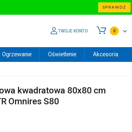
SPRAWDŹ
TWOJE KONTO
0
Ogrzewanie
Oświetlenie
Akcesoria
cowa kwadratowa 80x80 cm
R Omnires S80