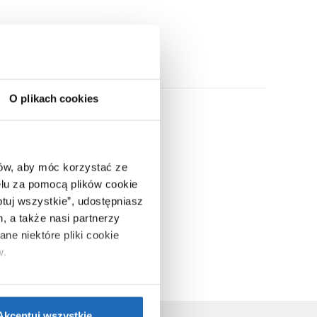
ny w naszej ofercie.
O plikach cookies
ców, aby móc korzystać ze
lu za pomocą plików cookie
ptuj wszystkie”, udostępniasz
, a także nasi partnerzy
ne niektóre pliki cookie
w.
ie”.
Jeśli chcesz uzyskać
nformacje o plikach cookie”.
Akceptuj wszystkie