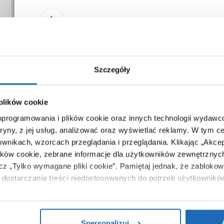
Ten produkt nie jest już dostęp
Szczegóły
 plików cookie
 oprogramowania i plików cookie oraz innych technologii wydaw
tryny, z jej usług, analizować oraz wyświetlać reklamy.
W tym ce
ownikach, wzorcach przeglądania i przeglądania.
Klikając „Akce
ików cookie, zebrane informacje dla użytkowników zewnętrznych
ącz „Tylko wymagane pliki cookie”.
Pamiętaj jednak, że zablokowa
dostarczania treści niedostosowanych do potrzeb użytkownikó
i na temat plików plików cookie, kliknij „Ustawienia plików cook
ików cookie i tego, dlaczego ich przepisy, przejdź do zakładu „I
Spersonalizuj