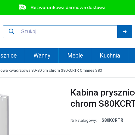
Bezwarunkowa darmowa dostawa
sznice
Wanny
Meble
Kuchnia
icowa kwadratowa 80x80 cm chrom S80KCRTR Omnires S80
Kabina pryszni
chrom S80KCRT
S80KCRTR
Nr katalogowy: