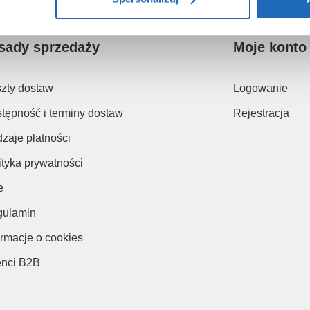
sady sprzedaży
Moje konto
zty dostaw
Logowanie
tępność i terminy dostaw
Rejestracja
zaje płatności
ityka prywatności
e
ulamin
ormacje o cookies
enci B2B