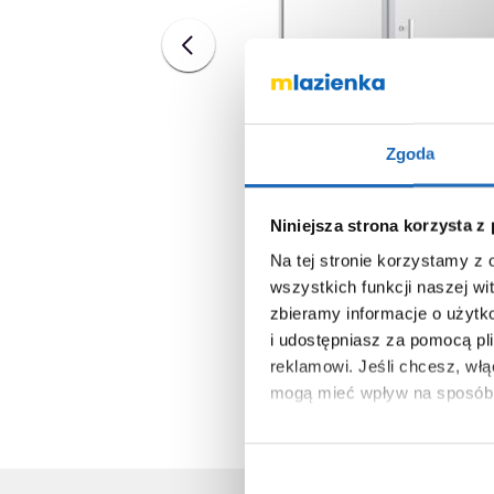
Zgoda
Niniejsza strona korzysta z
Na tej stronie korzystamy z
wszystkich funkcji naszej wi
zbieramy informacje o użytk
i udostępniasz za pomocą pl
reklamowi.
Jeśli chcesz, wł
mogą mieć wpływ na sposób 
Aby uzyskać więcej informacj
więcej informacji na temat pl