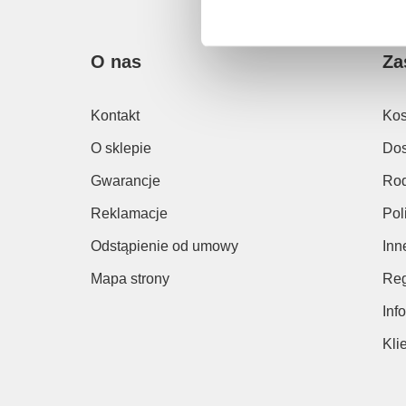
O nas
Za
Kontakt
Kos
O sklepie
Dos
Gwarancje
Rod
Reklamacje
Pol
Odstąpienie od umowy
Inn
Mapa strony
Reg
Inf
Kli