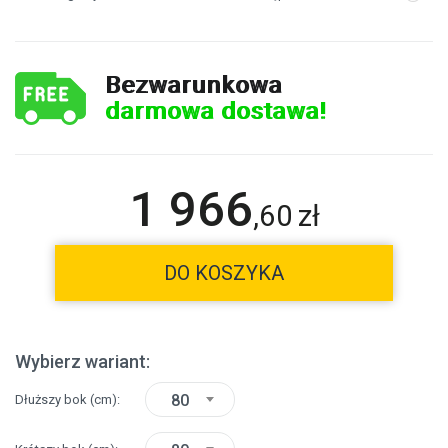
Bezwarunkowa
darmowa dostawa!
1 966
,
60
zł
DO KOSZYKA
Wybierz wariant:
80
Dłuższy bok
(cm)