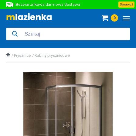
Bezwarunkowa darmowa dostawa
Sprawdź
Bezwarunkowa darmowa dostawa
0
Bezwarunkowa darmowa dostawa
Prysznice
Kabiny prysznicowe