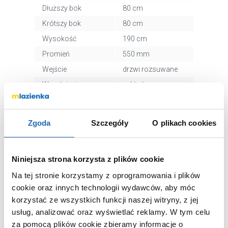
Dłuższy bok
80 cm
Krótszy bok
80 cm
Wysokość
190 cm
Promień
550 mm
Wejście
drzwi rozsuwane
Wypełnienie
szkło brązowe
Powłoka ochronna
tak
W zestawie
kabina bez
Zgoda
Szczegóły
O plikach cookies
brodzika
Mocowanie
prawe, lewe,
uniwersalne
Niniejsza strona korzysta z plików cookie
Kolor profili
chrom
Na tej stronie korzystamy z oprogramowania i plików
Wykończenie profili
połysk
cookie oraz innych technologii wydawców, aby móc
Kod EAN
5902738002187
korzystać ze wszystkich funkcji naszej witryny, z jej
usług, analizować oraz wyświetlać reklamy.
W tym celu
Wymiary z
46 x 204 x 16 cm
opakowaniem
za pomocą plików cookie zbieramy informacje o