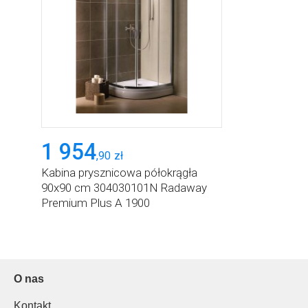
1 954
,
90
zł
Kabina prysznicowa półokrągła
90x90 cm 304030101N Radaway
Premium Plus A 1900
O nas
Kontakt