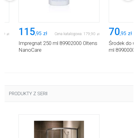
115
70
,
95
zł
,
95
zł
,
90
Cena katalogowa:
179
,
90
zł
zł
Impregnat 250 ml 89902000 Oltens
Środek do u
NanoCare
ml 89900000
PRODUKTY Z SERII