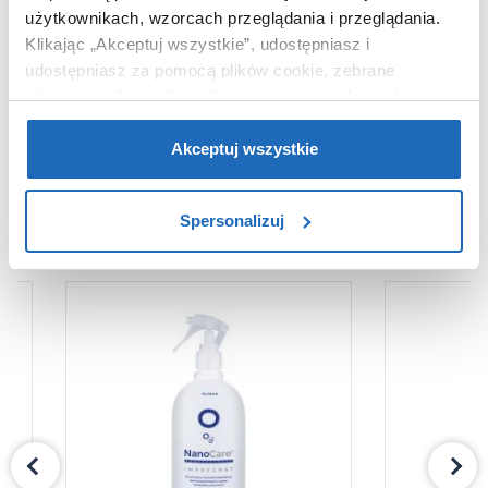
użytkownikach, wzorcach przeglądania i przeglądania.
Waga z
40,35 kg
opakowaniem
Klikając „Akceptuj wszystkie”, udostępniasz i
udostępniasz za pomocą plików cookie, zebrane
Dane producenta
Zobacz
informacje dla użytkowników zewnętrznych, a także nasi
partnerzy reklamowi.
Jeśli chcesz, włącz „Tylko
wymagane pliki cookie”.
Pamiętaj jednak, że
Akceptuj wszystkie
zablokowane niektóre pliki cookie mogą mieć wpływ na
sposób dostarczania treści niedostosowanych do potrzeb
WARTO DOKUPIĆ
Spersonalizuj
użytkowników.
Aby uzyskać więcej informacji na temat plików plików
cookie, kliknij „Ustawienia plików cookie”.
Jeśli chcesz
uzyskać więcej informacji na temat plików cookie i tego,
dlaczego ich przepisy, przejdź do zakładu „Informacje o
plikach cookie”.