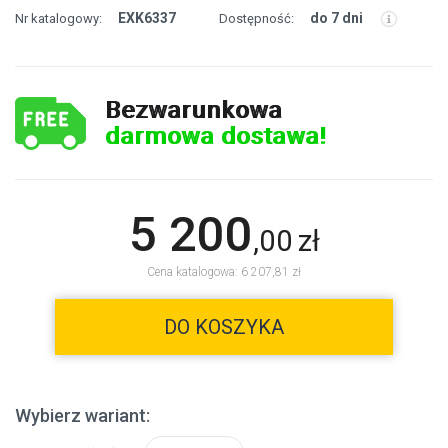
EXK6337
do 7 dni
Nr katalogowy:
Dostępność:
Bezwarunkowa
darmowa dostawa!
5 200
,
00
zł
Cena katalogowa: 6 207,81 zł
DO KOSZYKA
Wybierz wariant: