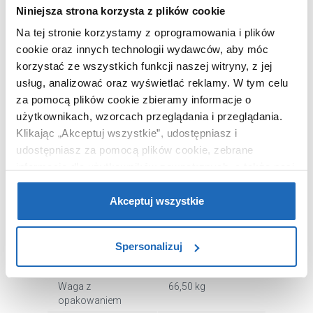
Krótszy bok
80 cm
Niniejsza strona korzysta z plików cookie
Wysokość
200 cm
Na tej stronie korzystamy z oprogramowania i plików
Wejście
inne
cookie oraz innych technologii wydawców, aby móc
Wypełnienie
szkło
korzystać ze wszystkich funkcji naszej witryny, z jej
przezroczyste
usług, analizować oraz wyświetlać reklamy.
W tym celu
Powłoka ochronna
tak
za pomocą plików cookie zbieramy informacje o
użytkownikach, wzorcach przeglądania i przeglądania.
W zestawie
kabina bez
Klikając „Akceptuj wszystkie”, udostępniasz i
brodzika
udostępniasz za pomocą plików cookie, zebrane
Mocowanie
prawe, lewe,
informacje dla użytkowników zewnętrznych, a także nasi
uniwersalne
partnerzy reklamowi.
Jeśli chcesz, włącz „Tylko
Kolor profili
czarny
wymagane pliki cookie”.
Pamiętaj jednak, że
Akceptuj wszystkie
Wykończenie profili
połysk
zablokowane niektóre pliki cookie mogą mieć wpływ na
Kod EAN
5903917241168
sposób dostarczania treści niedostosowanych do potrzeb
Spersonalizuj
użytkowników.
Wymiary z
84 x 4 x 204 cm
opakowaniem
Aby uzyskać więcej informacji na temat plików plików
Waga z
66,50 kg
cookie, kliknij „Ustawienia plików cookie”.
opakowaniem
Jeśli chcesz