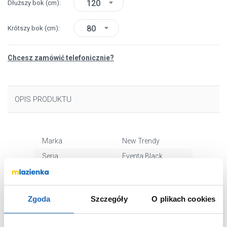
120
Dłuższy bok
(cm)
80
Krótszy bok
(cm)
Chcesz zamówić telefonicznie?
OPIS PRODUKTU
Marka
New Trendy
Seria
Eventa Black
Chrome
Nr katalogowy
EXK6337
Rodzaj
inna
Zgoda
Szczegóły
O plikach cookies
Dłuższy bok
120 cm