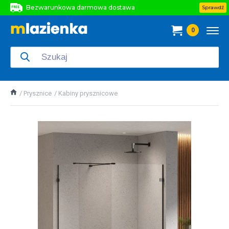
Bezwarunkowa darmowa dostawa
Sprawdź
Bezwarunkowa darmowa dostawa
0
Bezwarunkowa darmowa dostawa
Prysznice
Kabiny prysznicowe