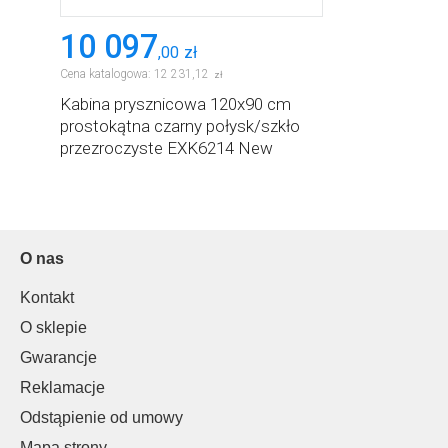
10 097
,
00
zł
Cena katalogowa:
12 231
,
12
zł
Kabina prysznicowa 120x90 cm
prostokątna czarny połysk/szkło
przezroczyste EXK6214 New
Trendy Eventa Black Chrome
O nas
Kontakt
O sklepie
Gwarancje
Reklamacje
Odstąpienie od umowy
Mapa strony