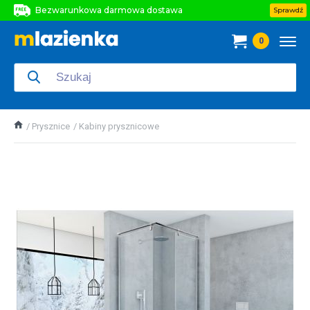
Bezwarunkowa darmowa dostawa
Sprawdź
Bezwarunkowa darmowa dostawa
0
Bezwarunkowa darmowa dostawa
Prysznice
Kabiny prysznicowe