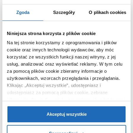
Chcesz zamówić telefonicznie?
Zgoda
Szczegóły
O plikach cookies
Niniejsza strona korzysta z plików cookie
OPIS PRODUKTU
Na tej stronie korzystamy z oprogramowania i plików
cookie oraz innych technologii wydawców, aby móc
korzystać ze wszystkich funkcji naszej witryny, z jej
Marka
Sea-Horse
usług, analizować oraz wyświetlać reklamy.
W tym celu
Seria
Creative
za pomocą plików cookie zbieramy informacje o
Nr katalogowy
BKP257T0813
użytkownikach, wzorcach przeglądania i przeglądania.
Klikając „Akceptuj wszystkie”, udostępniasz i
Rodzaj
prostokątna
udostępniasz za pomocą plików cookie, zebrane
Dłuższy bok
130 cm
informacje dla użytkowników zewnętrznych, a także nasi
Krótszy bok
80 cm
partnerzy reklamowi.
Jeśli chcesz, włącz „Tylko
Wysokość
200 cm
wymagane pliki cookie”.
Pamiętaj jednak, że
Akceptuj wszystkie
zablokowane niektóre pliki cookie mogą mieć wpływ na
Wejście
inne
sposób dostarczania treści niedostosowanych do potrzeb
Wypełnienie
szkło