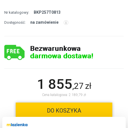
BKP257T0813
Nr katalogowy:
na zamówienie
Dostępność:
Bezwarunkowa
darmowa dostawa!
1 855
,
27
zł
Cena katalogowa: 2 189,79 zł
DO KOSZYKA