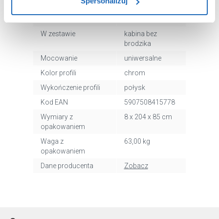
Spersonalizuj
użytkowników.
przezroczyste
Powłoka ochronna
nie
Aby uzyskać więcej informacji na temat plików plików
W zestawie
kabina bez
cookie, kliknij „Ustawienia plików cookie”.
Jeśli chcesz
brodzika
uzyskać więcej informacji na temat plików cookie i tego,
Mocowanie
uniwersalne
dlaczego ich przepisy, przejdź do zakładu „Informacje o
Kolor profili
chrom
plikach cookie”.
Wykończenie profili
połysk
Kod EAN
5907508415778
Wymiary z
8 x 204 x 85 cm
opakowaniem
Waga z
63,00 kg
opakowaniem
Dane producenta
Zobacz