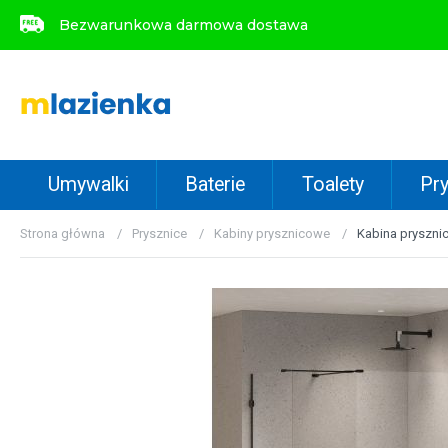
Bezwarunkowa darmowa dostawa
Bezwarunkowa darmowa dostawa
Umywalki
Baterie
Toalety
Pry
Strona główna
Prysznice
Kabiny prysznicowe
Kabina pryszni