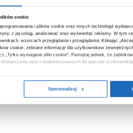
tak
kabina bez brodzika
 plików cookie
prawe, lewe, uniwersalne
 oprogramowania i plików cookie oraz innych technologii wydaw
czarny
tryny, z jej usług, analizować oraz wyświetlać reklamy.
W tym ce
ownikach, wzorcach przeglądania i przeglądania.
Klikając „Akce
połysk
ików cookie, zebrane informacje dla użytkowników zewnętrznych
5903917241182
ącz „Tylko wymagane pliki cookie”.
Pamiętaj jednak, że zablokowa
dostarczania treści niedostosowanych do potrzeb użytkownikó
94 x 4 x 204 cm
73,50 kg
i na temat plików plików cookie, kliknij „Ustawienia plików cook
Zobacz
ików cookie i tego, dlaczego ich przepisy, przejdź do zakładu „I
Spersonalizuj