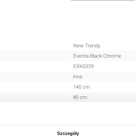
New Trendy
Eventa Black Chrome
EXK6339
inna
140 cm
80 cm
200 cm
inne
szkło przezroczyste
Szczegóły