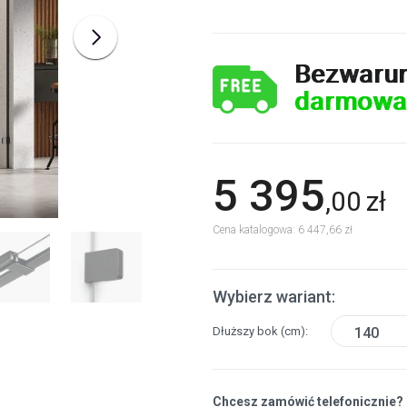
Bezwaru
darmowa
5 395
,
00
zł
Cena katalogowa: 6 447,66 zł
Wybierz wariant:
Dłuższy bok
(cm)
140
Chcesz zamówić telefonicznie?