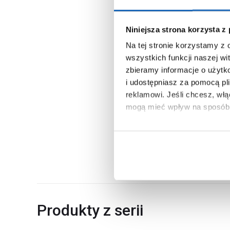
Powłoka ochronna
W zestawie
Niniejsza strona korzysta z
Mocowanie
Na tej stronie korzystamy z
Kolor profili
wszystkich funkcji naszej wi
zbieramy informacje o użytk
Wykończenie profili
i udostępniasz za pomocą pl
Kod EAN
reklamowi.
Jeśli chcesz, wł
mogą mieć wpływ na sposób 
Wymiary z opakowaniem
Waga z opakowaniem
Aby uzyskać więcej informacj
Dane producenta
więcej informacji na temat pl
Produkty z serii