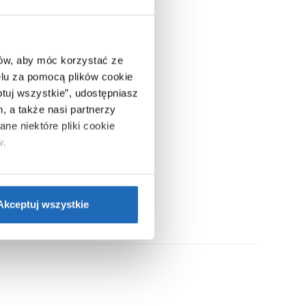
ców, aby móc korzystać ze
lu za pomocą plików cookie
ptuj wszystkie”, udostępniasz
, a także nasi partnerzy
ne niektóre pliki cookie
w.
ie”.
Jeśli chcesz uzyskać
nformacje o plikach cookie”.
Akceptuj wszystkie