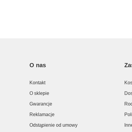
Trendy Eventa Black Chrome
O nas
Za
Kontakt
Kos
O sklepie
Dos
Gwarancje
Rod
Reklamacje
Pol
Odstąpienie od umowy
Inn