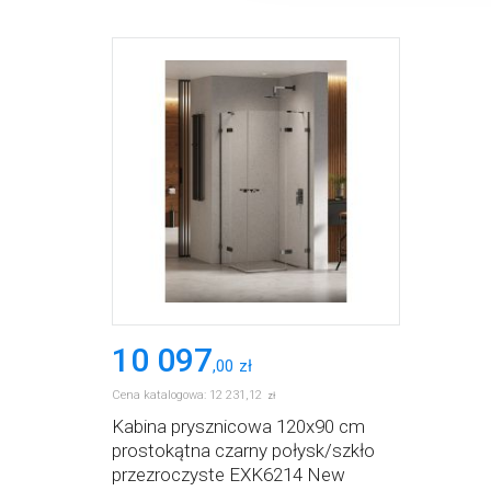
10 097
,
00
zł
Cena katalogowa:
12 231
,
12
zł
Kabina prysznicowa 120x90 cm
prostokątna czarny połysk/szkło
przezroczyste EXK6214 New