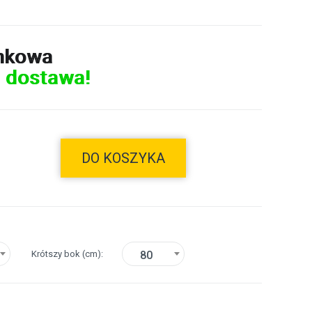
nkowa
 dostawa!
DO KOSZYKA
Krótszy bok
(cm)
80