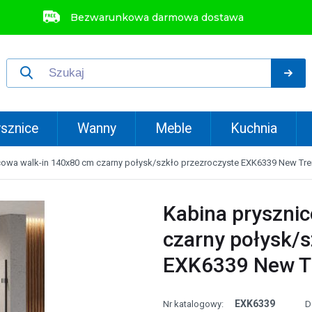
Bezwarunkowa darmowa dostawa
sznice
Wanny
Meble
Kuchnia
cowa walk-in 140x80 cm czarny połysk/szkło przezroczyste EXK6339 New Tre
Kabina pryszni
czarny połysk/s
EXK6339 New Tr
EXK6339
Nr katalogowy:
D