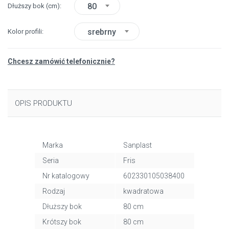
80
Dłuższy bok
(cm)
srebrny
Kolor profili
Chcesz zamówić telefonicznie?
OPIS PRODUKTU
Marka
Sanplast
Seria
Fris
Nr katalogowy
602330105038400
Rodzaj
kwadratowa
Dłuższy bok
80 cm
Krótszy bok
80 cm