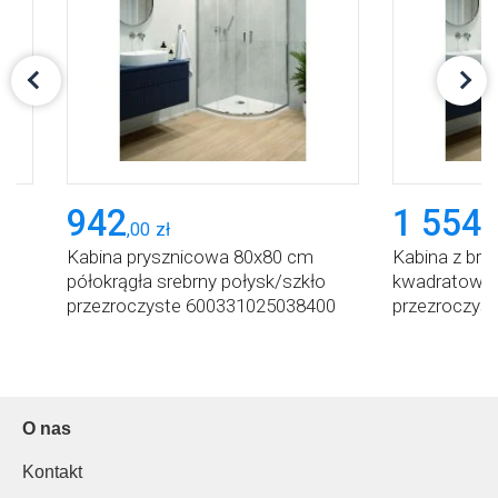
942
1 554
,
00
zł
,
2
Kabina prysznicowa 80x80 cm
Kabina z bro
s
półokrągła srebrny połysk/szkło
kwadratowa 
przezroczyste 600331025038400
przezroczys
Sanplast Fris
Sanplast Fri
O nas
Kontakt