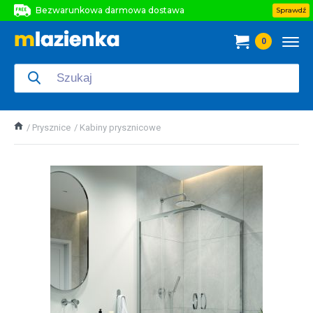
Bezwarunkowa darmowa dostawa
Sprawdź
Bezwarunkowa darmowa dostawa
0
Bezwarunkowa darmowa dostawa
Prysznice
Kabiny prysznicowe