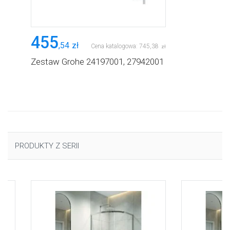
455
,
54
zł
Cena katalogowa:
745
,
38
zł
Zestaw Grohe 24197001, 27942001
PRODUKTY Z SERII