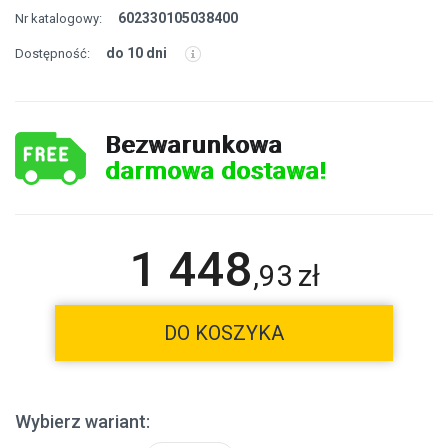
602330105038400
Nr katalogowy:
do 10 dni
Dostępność:
Bezwarunkowa
darmowa dostawa!
1 448
,
93
zł
DO KOSZYKA
Wybierz wariant: