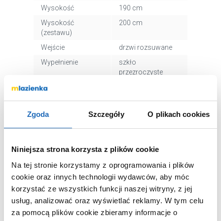
Wysokość
190 cm
Wysokość
200 cm
(zestawu)
Wejście
drzwi rozsuwane
Wypełnienie
szkło
przezroczyste
Powłoka ochronna
tak
W zestawie
kabina z
brodzikiem
Zgoda
Szczegóły
O plikach cookies
Mocowanie
prawe, lewe,
uniwersalne
Niniejsza strona korzysta z plików cookie
Kolor profili
srebrny
Na tej stronie korzystamy z oprogramowania i plików
Wykończenie profili
połysk
cookie oraz innych technologii wydawców, aby móc
Kod EAN
5907805433604
korzystać ze wszystkich funkcji naszej witryny, z jej
Wymiary z
43 x 196 x 82 cm
usług, analizować oraz wyświetlać reklamy.
W tym celu
opakowaniem
za pomocą plików cookie zbieramy informacje o
Waga z
41,00 kg