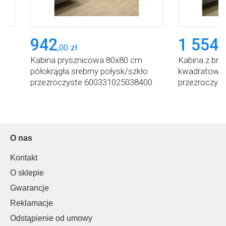
942
1 554
,
00
zł
,
2
Kabina prysznicowa 80x80 cm
Kabina z bro
s
półokrągła srebrny połysk/szkło
kwadratowa 
przezroczyste 600331025038400
przezroczys
Sanplast Fris
Sanplast Fri
O nas
Kontakt
O sklepie
Gwarancje
Reklamacje
Odstąpienie od umowy