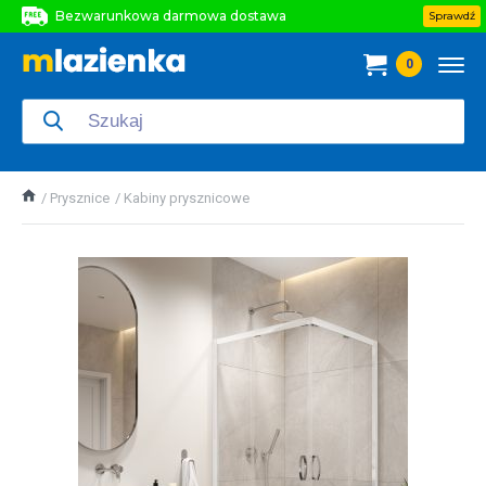
Bezwarunkowa darmowa dostawa
Sprawdź
Bezwarunkowa darmowa dostawa
0
Bezwarunkowa darmowa dostawa
Prysznice
Kabiny prysznicowe