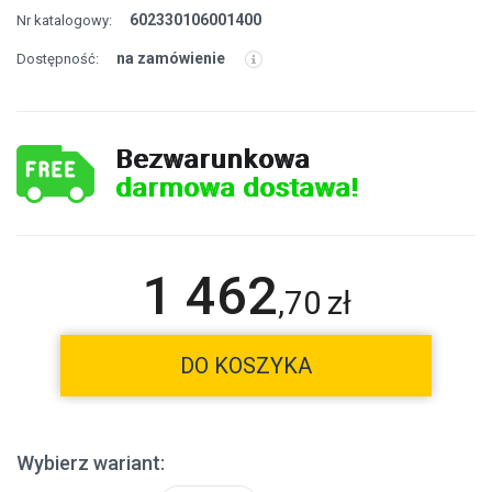
602330106001400
Nr katalogowy:
na zamówienie
Dostępność:
Bezwarunkowa
darmowa dostawa!
1 462
,
70
zł
DO KOSZYKA
Wybierz wariant: