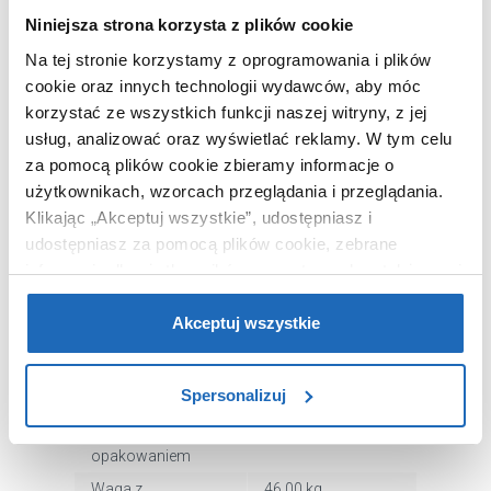
Wysokość
190 cm
Niniejsza strona korzysta z plików cookie
Wysokość
200 cm
Na tej stronie korzystamy z oprogramowania i plików
(zestawu)
cookie oraz innych technologii wydawców, aby móc
Wejście
drzwi rozsuwane
korzystać ze wszystkich funkcji naszej witryny, z jej
usług, analizować oraz wyświetlać reklamy.
W tym celu
Wypełnienie
szkło
przezroczyste
za pomocą plików cookie zbieramy informacje o
użytkownikach, wzorcach przeglądania i przeglądania.
Powłoka ochronna
tak
Klikając „Akceptuj wszystkie”, udostępniasz i
W zestawie
kabina z
udostępniasz za pomocą plików cookie, zebrane
brodzikiem
informacje dla użytkowników zewnętrznych, a także nasi
Mocowanie
prawe, lewe,
partnerzy reklamowi.
Jeśli chcesz, włącz „Tylko
uniwersalne
wymagane pliki cookie”.
Pamiętaj jednak, że
Akceptuj wszystkie
Kolor profili
biały
zablokowane niektóre pliki cookie mogą mieć wpływ na
Wykończenie profili
połysk
sposób dostarczania treści niedostosowanych do potrzeb
Spersonalizuj
użytkowników.
Kod EAN
5907805433635
Wymiary z
48 x 196 x 92 cm
Aby uzyskać więcej informacji na temat plików plików
opakowaniem
cookie, kliknij „Ustawienia plików cookie”.
Jeśli chcesz
Waga z
46,00 kg