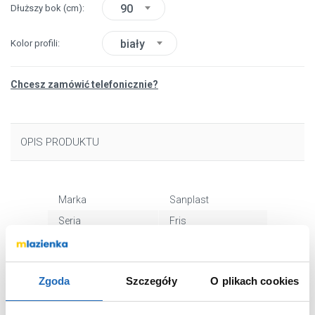
90
Dłuższy bok
(cm)
biały
Kolor profili
Chcesz zamówić telefonicznie?
OPIS PRODUKTU
Marka
Sanplast
Seria
Fris
Nr katalogowy
602330106001400
Rodzaj
kwadratowa
Zgoda
Szczegóły
O plikach cookies
Dłuższy bok
90 cm
Krótszy bok
90 cm