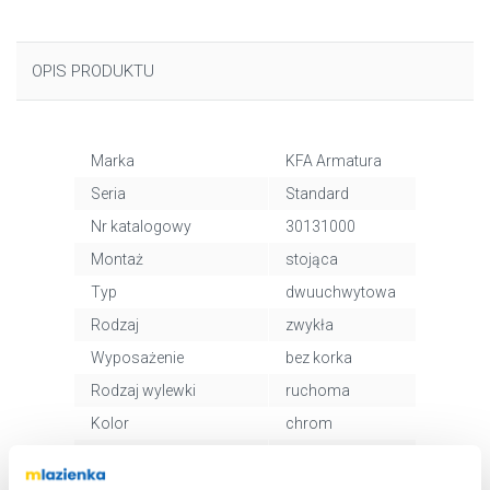
OPIS PRODUKTU
Marka
KFA Armatura
Seria
Standard
Nr katalogowy
30131000
Montaż
stojąca
Typ
dwuuchwytowa
Rodzaj
zwykła
Wyposażenie
bez korka
Rodzaj wylewki
ruchoma
Kolor
chrom
Termostat
bez termostatu
Kod EAN
5907571300216