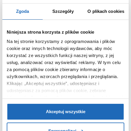
Wymiary z
21 x 7 x 14 cm
Zgoda
Szczegóły
O plikach cookies
opakowaniem
Waga z opakowaniem
1,17 kg
Niniejsza strona korzysta z plików cookie
Dane producenta
Zobacz
Na tej stronie korzystamy z oprogramowania i plików
cookie oraz innych technologii wydawców, aby móc
korzystać ze wszystkich funkcji naszej witryny, z jej
usług, analizować oraz wyświetlać reklamy.
W tym celu
WARTO DOKUPIĆ
za pomocą plików cookie zbieramy informacje o
użytkownikach, wzorcach przeglądania i przeglądania.
Klikając „Akceptuj wszystkie”, udostępniasz i
udostępniasz za pomocą plików cookie, zebrane
informacje dla użytkowników zewnętrznych, a także nasi
partnerzy reklamowi.
Jeśli chcesz, włącz „Tylko
wymagane pliki cookie”.
Pamiętaj jednak, że
Akceptuj wszystkie
zablokowane niektóre pliki cookie mogą mieć wpływ na
sposób dostarczania treści niedostosowanych do potrzeb
Spersonalizuj