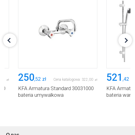
250
521
,
52
zł
,
42
zł
,
69
Cena katalogowa:
322
,
00
zł
zł
000
KFA Armatura Standard 30031000
KFA Armatur
bateria umywalkowa
bateria wan
O nas