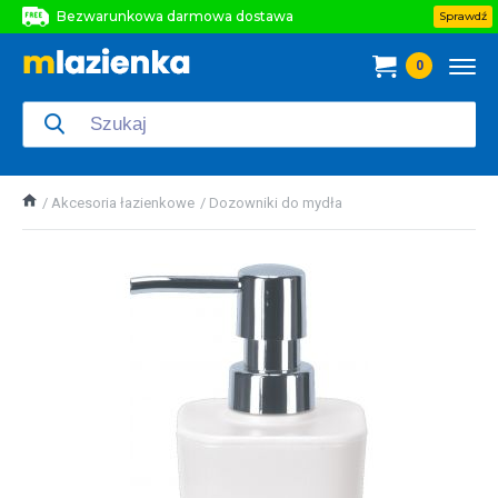
Bezwarunkowa darmowa dostawa
Sprawdź
Bezwarunkowa darmowa dostawa
0
Bezwarunkowa darmowa dostawa
Akcesoria łazienkowe
Dozowniki do mydła