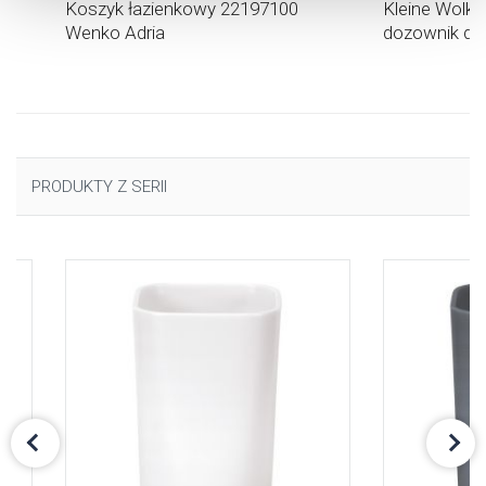
a
Koszyk łazienkowy 22197100
Kleine Wolk
uzyskać więcej informacji na temat plików cookie i tego,
Wenko Adria
dozownik do 
dlaczego ich przepisy, przejdź do zakładu „Informacje o
plikach cookie”.
PRODUKTY Z SERII