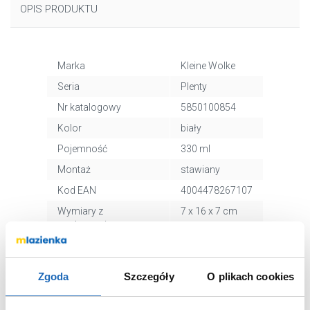
OPIS PRODUKTU
Marka
Kleine Wolke
Seria
Plenty
Nr katalogowy
5850100854
Kolor
biały
Pojemność
330 ml
Montaż
stawiany
Kod EAN
4004478267107
Wymiary z
7 x 16 x 7 cm
opakowaniem
Waga z opakowaniem
0,12 kg
Dane producenta
Zobacz
Zgoda
Szczegóły
O plikach cookies