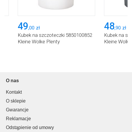
49
48
,
00
zł
,
90
zł
6
Kubek na szczoteczki 5850100852
Kubek na sz
Kleine Wolke Plenty
Kleine Wolke
O nas
Kontakt
O sklepie
Gwarancje
Reklamacje
Odstąpienie od umowy