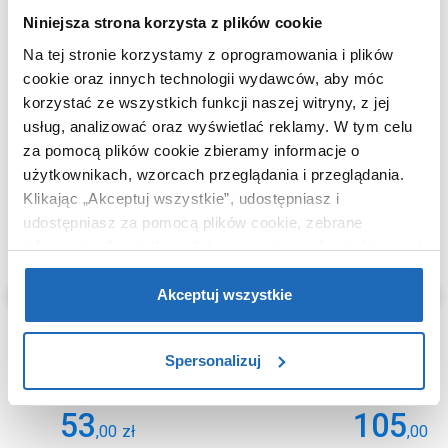
Niniejsza strona korzysta z plików cookie
Na tej stronie korzystamy z oprogramowania i plików
KUPOWANE Z
cookie oraz innych technologii wydawców, aby móc
korzystać ze wszystkich funkcji naszej witryny, z jej
usług, analizować oraz wyświetlać reklamy.
W tym celu
za pomocą plików cookie zbieramy informacje o
użytkownikach, wzorcach przeglądania i przeglądania.
Klikając „Akceptuj wszystkie”, udostępniasz i
udostępniasz za pomocą plików cookie, zebrane
informacje dla użytkowników zewnętrznych, a także nasi
partnerzy reklamowi.
Jeśli chcesz, włącz „Tylko
wymagane pliki cookie”.
Pamiętaj jednak, że
Akceptuj wszystkie
zablokowane niektóre pliki cookie mogą mieć wpływ na
sposób dostarczania treści niedostosowanych do potrzeb
Spersonalizuj
użytkowników.
Aby uzyskać więcej informacji na temat plików plików
53
105
,
00
zł
,
00
zł
cookie, kliknij „Ustawienia plików cookie”.
Jeśli chcesz