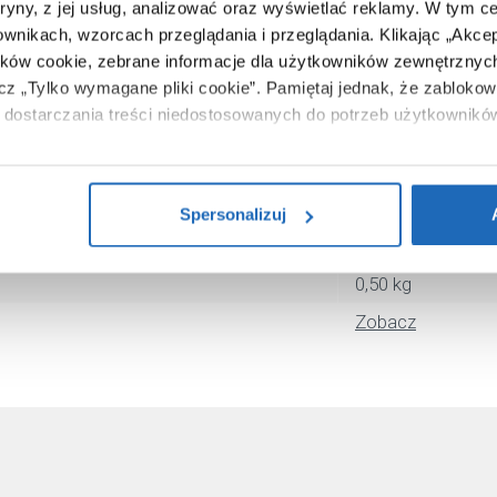
tryny, z jej usług, analizować oraz wyświetlać reklamy.
W tym ce
Kludi
ownikach, wzorcach przeglądania i przeglądania.
Klikając „Akce
102550500
ików cookie, zebrane informacje dla użytkowników zewnętrznych
ącz „Tylko wymagane pliki cookie”.
Pamiętaj jednak, że zablokowa
chrom
dostarczania treści niedostosowanych do potrzeb użytkownikó
rurowy
i na temat plików plików cookie, kliknij „Ustawienia plików cook
metalowy
ików cookie i tego, dlaczego ich przepisy, przejdź do zakładu „I
4021344880574
Spersonalizuj
14 x 7 x 26 cm
0,50 kg
Zobacz