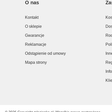
O nas
Za
Kontakt
Kos
O sklepie
Dos
Gwarancje
Rod
Reklamacje
Pol
Odstąpienie od umowy
Inn
Mapa strony
Reg
Inf
Kli