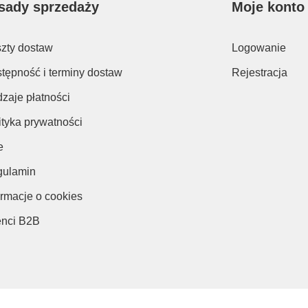
sady sprzedaży
Moje konto
zty dostaw
Logowanie
tępność i terminy dostaw
Rejestracja
zaje płatności
ityka prywatności
e
ulamin
ormacje o cookies
enci B2B