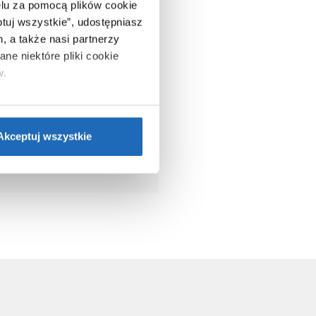
lu za pomocą plików cookie
ptuj wszystkie”, udostępniasz
, a także nasi partnerzy
ne niektóre pliki cookie
w.
ie”.
Jeśli chcesz uzyskać
nformacje o plikach cookie”.
Akceptuj wszystkie