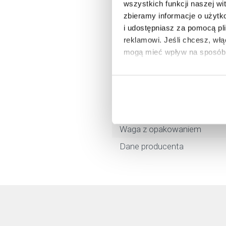
wszystkich funkcji naszej wi
Marka
zbieramy informacje o użytk
Nr katalogowy
i udostępniasz za pomocą pl
reklamowi.
Jeśli chcesz, wł
Kolor
mogą mieć wpływ na sposób 
Typ
Aby uzyskać więcej informacj
Materiał
więcej informacji na temat pl
Kod EAN
Wymiary z opakowaniem
Waga z opakowaniem
Dane producenta