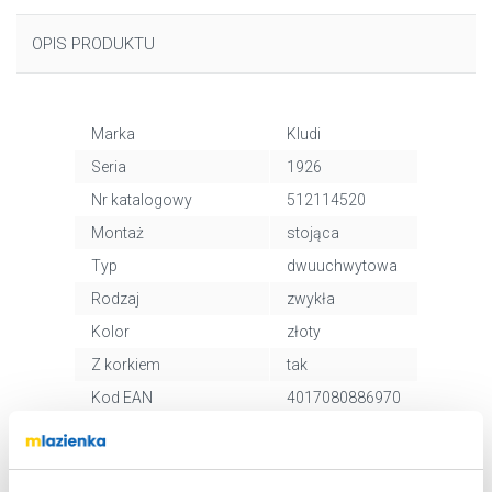
OPIS PRODUKTU
Marka
Kludi
Seria
1926
Nr katalogowy
512114520
Montaż
stojąca
Typ
dwuuchwytowa
Rodzaj
zwykła
Kolor
złoty
Z korkiem
tak
Kod EAN
4017080886970
Wymiary z
14 x 13 x 48 cm
opakowaniem
Waga z opakowaniem
2,40 kg