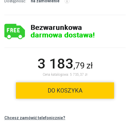
na zamówienie
Dostępność:
Bezwarunkowa
darmowa dostawa!
3 183
,
79
zł
Cena katalogowa: 5 735,37 zł
DO KOSZYKA
Chcesz zamówić telefonicznie?