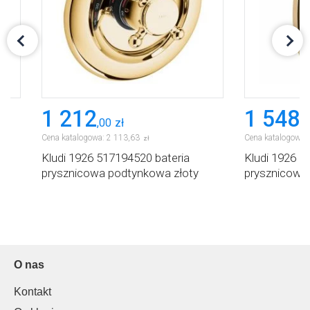
1 212
1 548
,
00
zł
,
0
Cena katalogowa:
2 113
,
63
Cena katalogowa:
zł
Kludi 1926 517194520 bateria
Kludi 1926 5
prysznicowa podtynkowa złoty
prysznicowa
O nas
Kontakt