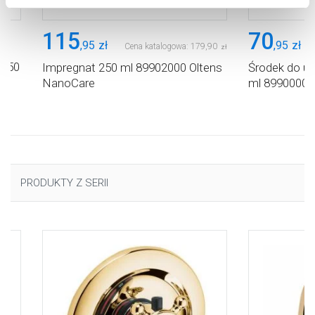
Aby uzyskać więcej informacji na temat plików plików
cookie, kliknij „Ustawienia plików cookie”.
Jeśli chcesz
115
70
,
95
zł
,
95
zł
Cena katalogowa:
179
,
90
uzyskać więcej informacji na temat plików cookie i tego,
zł
dlaczego ich przepisy, przejdź do zakładu „Informacje o
 450
Impregnat 250 ml 89902000 Oltens
Środek do u
NanoCare
ml 89900000
plikach cookie”.
PRODUKTY Z SERII