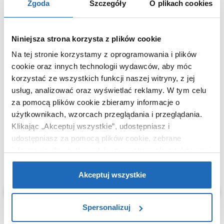
Zgoda
Szczegóły
O plikach cookies
Dane producenta
Zobacz
Niniejsza strona korzysta z plików cookie
Na tej stronie korzystamy z oprogramowania i plików
cookie oraz innych technologii wydawców, aby móc
WARTO DOKUPIĆ
korzystać ze wszystkich funkcji naszej witryny, z jej
usług, analizować oraz wyświetlać reklamy.
W tym celu
za pomocą plików cookie zbieramy informacje o
użytkownikach, wzorcach przeglądania i przeglądania.
Klikając „Akceptuj wszystkie”, udostępniasz i
udostępniasz za pomocą plików cookie, zebrane
informacje dla użytkowników zewnętrznych, a także nasi
partnerzy reklamowi.
Jeśli chcesz, włącz „Tylko
wymagane pliki cookie”.
Pamiętaj jednak, że
Akceptuj wszystkie
zablokowane niektóre pliki cookie mogą mieć wpływ na
sposób dostarczania treści niedostosowanych do potrzeb
Spersonalizuj
użytkowników.