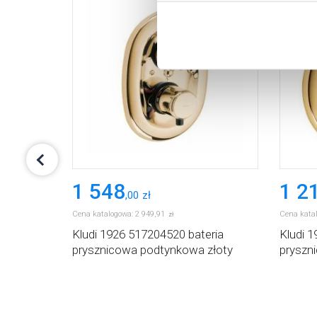
Aby uzyskać więcej informacj
więcej informacji na temat pl
1 548
1 2
,
00
zł
Cena katalogowa:
2 949
,
91
Cena kata
zł
eria
Kludi 1926 517204520 bateria
Kludi 
prysznicowa podtynkowa złoty
pryszn