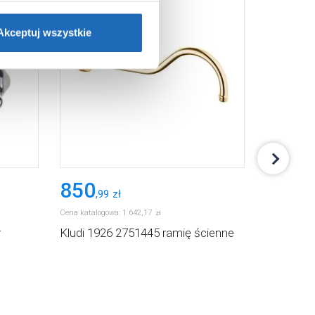
ie”.
Jeśli chcesz uzyskać
nformacje o plikach cookie”.
Akceptuj wszystkie
850
6 654
,
99
zł
,
Cena katalogowa:
1 642
,
17
Cena katalogowa
zł
r
Kludi 1926 2751445 ramię ścienne
Kludi 1926 
wannowo-p