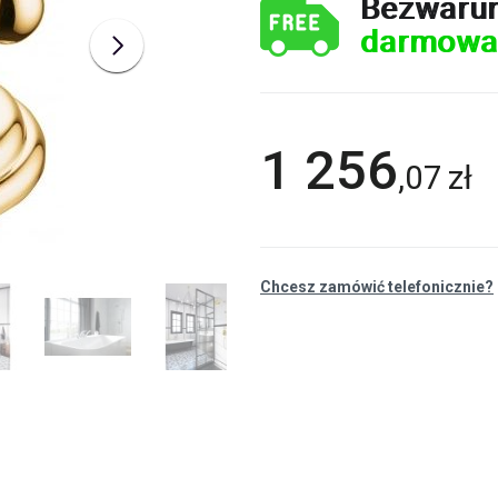
Bezwaru
darmowa
1 256
,
07
zł
Chcesz zamówić telefonicznie?