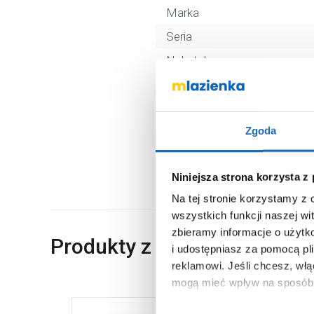
Marka
Seria
Nr katalogowy
Kod EAN
Wymiary z opakowaniem
Zgoda
Waga z opakowaniem
Dane producenta
Niniejsza strona korzysta z
Na tej stronie korzystamy z
wszystkich funkcji naszej wi
zbieramy informacje o użytk
Produkty z serii
i udostępniasz za pomocą pl
reklamowi.
Jeśli chcesz, wł
mogą mieć wpływ na sposób 