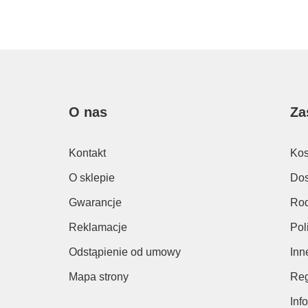
O nas
Za
Kontakt
Kos
O sklepie
Dos
Gwarancje
Rod
Reklamacje
Pol
Odstąpienie od umowy
Inn
Mapa strony
Reg
Inf