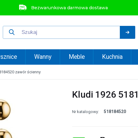
Bezwarunkowa darmowa dostawa
sznice
Wanny
Meble
Kuchnia
18184520 zawór ścienny
Kludi 1926 518
518184520
Nr katalogowy: