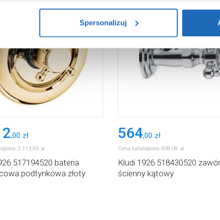
i na temat plików plików cookie, kliknij „Ustawienia plików cook
ików cookie i tego, dlaczego ich przepisy, przejdź do zakładu „I
Spersonalizuj
12
564
,
00
zł
,
00
zł
logowa:
2 113
,
63
Cena katalogowa:
809
,
09
zł
zł
1926 517194520 bateria
Kludi 1926 518430520 zawó
icowa podtynkowa złoty
ścienny kątowy