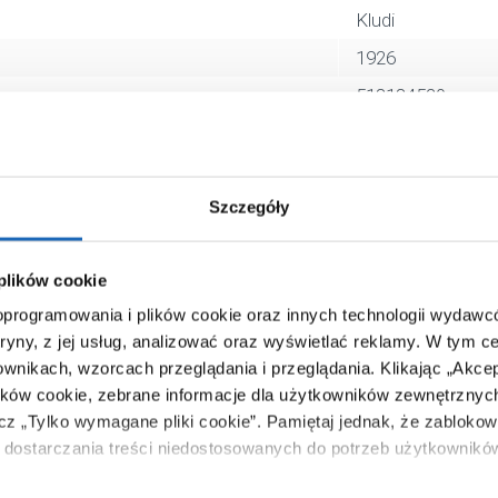
Kludi
1926
518184520
4017080891905
11 x 7 x 20 cm
Szczegóły
0,83 kg
Zobacz
 plików cookie
 oprogramowania i plików cookie oraz innych technologii wydaw
tryny, z jej usług, analizować oraz wyświetlać reklamy.
W tym ce
ownikach, wzorcach przeglądania i przeglądania.
Klikając „Akce
ików cookie, zebrane informacje dla użytkowników zewnętrznych
ącz „Tylko wymagane pliki cookie”.
Pamiętaj jednak, że zablokowa
dostarczania treści niedostosowanych do potrzeb użytkownikó