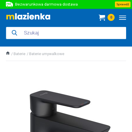
Bezwarunkowa darmowa dostawa
Sprawdź
Bezwarunkowa darmowa dostawa
0
Bezwarunkowa darmowa dostawa
Baterie
Baterie umywalkowe