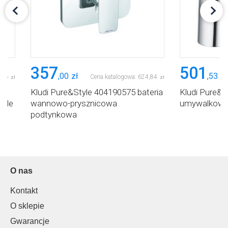
357
501
,
00
zł
,
53
zł
,
26
Cena katalogowa:
624
,
84
zł
zł
wa
Kludi Pure&Style 404190575 bateria
Kludi Pure&S
tyle
wannowo-prysznicowa
umywalkow
podtynkowa
O nas
Kontakt
O sklepie
Gwarancje