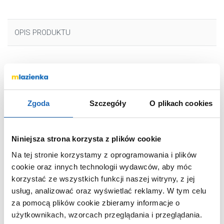
OPIS PRODUKTU
Marka
Kludi
Seria
Pure&Style
Zgoda
Szczegóły
O plikach cookies
Nr katalogowy
402903975
Montaż
stojąca
Typ
jednouchwytowa
Niniejsza strona korzysta z plików cookie
Rodzaj
zwykła
Na tej stronie korzystamy z oprogramowania i plików
Wyposażenie
z korkiem
cookie oraz innych technologii wydawców, aby móc
korzystać ze wszystkich funkcji naszej witryny, z jej
Rodzaj wylewki
stała
usług, analizować oraz wyświetlać reklamy.
W tym celu
Kolor
czarny
za pomocą plików cookie zbieramy informacje o
Termostat
bez termostatu
użytkownikach, wzorcach przeglądania i przeglądania.
Kod EAN
4017080092968