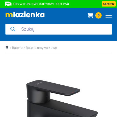
Bezwarunkowa darmowa dostawa
Sprawdź
Bezwarunkowa darmowa dostawa
0
Bezwarunkowa darmowa dostawa
Baterie
Baterie umywalkowe