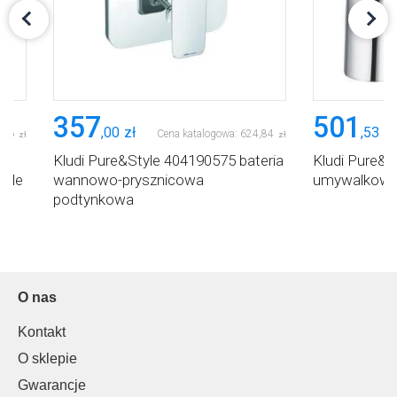
357
501
,
00
zł
,
53
zł
,
26
Cena katalogowa:
624
,
84
zł
zł
wa
Kludi Pure&Style 404190575 bateria
Kludi Pure&S
tyle
wannowo-prysznicowa
umywalkow
podtynkowa
O nas
Kontakt
O sklepie
Gwarancje