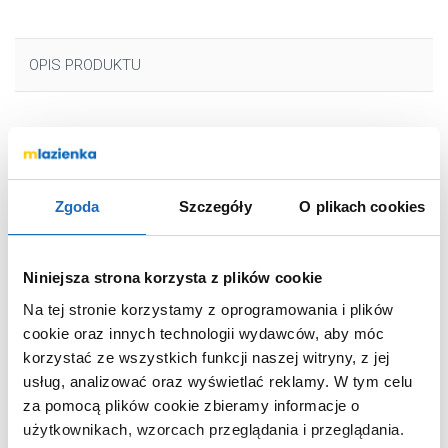
OPIS PRODUKTU
Marka
Kludi
Seria
Pure&Style
Zgoda
Szczegóły
O plikach cookies
Nr katalogowy
403823975
Montaż
stojąca
Typ
jednouchwytowa
Niniejsza strona korzysta z plików cookie
Rodzaj
zwykła
Na tej stronie korzystamy z oprogramowania i plików
Wyposażenie
z korkiem
cookie oraz innych technologii wydawców, aby móc
korzystać ze wszystkich funkcji naszej witryny, z jej
Rodzaj wylewki
stała
usług, analizować oraz wyświetlać reklamy.
W tym celu
Kolor
czarny
za pomocą plików cookie zbieramy informacje o
Termostat
bez termostatu
użytkownikach, wzorcach przeglądania i przeglądania.
Kod EAN
4017080092937