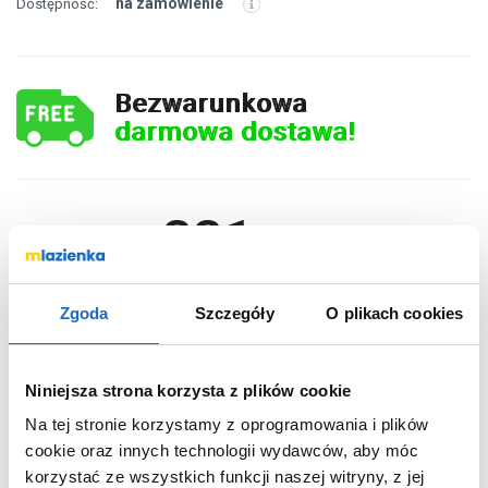
na zamówienie
Dostępność:
Bezwarunkowa
darmowa dostawa!
331
,
38
zł
DO KOSZYKA
Zgoda
Szczegóły
O plikach cookies
Niniejsza strona korzysta z plików cookie
Chcesz zamówić telefonicznie?
Na tej stronie korzystamy z oprogramowania i plików
cookie oraz innych technologii wydawców, aby móc
korzystać ze wszystkich funkcji naszej witryny, z jej