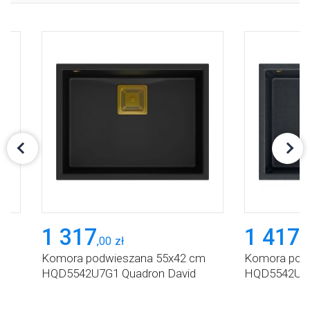
1 317
1 417
,
00
zł
,
0
m
Komora podwieszana 55x42 cm
Komora pod
HQD5542U7G1 Quadron David
HQD5542U8G