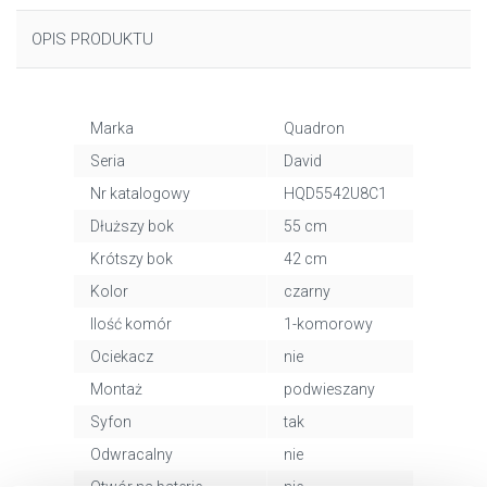
OPIS PRODUKTU
Marka
Quadron
Seria
David
Nr katalogowy
HQD5542U8C1
Dłuższy bok
55 cm
Krótszy bok
42 cm
Kolor
czarny
Ilość komór
1-komorowy
Ociekacz
nie
Montaż
podwieszany
Syfon
tak
Odwracalny
nie