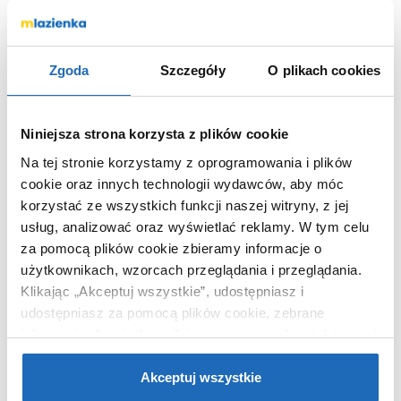
Otwór na baterie
nie
Głębokość komory
22.5 cm
głównej
Zgoda
Szczegóły
O plikach cookies
Kod EAN
5904310991391
Wymiary z
52 x 30 x 73 cm
opakowaniem
Niniejsza strona korzysta z plików cookie
Waga z opakowaniem
13,50 kg
Na tej stronie korzystamy z oprogramowania i plików
Dane producenta
Zobacz
cookie oraz innych technologii wydawców, aby móc
korzystać ze wszystkich funkcji naszej witryny, z jej
usług, analizować oraz wyświetlać reklamy.
W tym celu
za pomocą plików cookie zbieramy informacje o
użytkownikach, wzorcach przeglądania i przeglądania.
WARTO DOKUPIĆ
Klikając „Akceptuj wszystkie”, udostępniasz i
udostępniasz za pomocą plików cookie, zebrane
informacje dla użytkowników zewnętrznych, a także nasi
partnerzy reklamowi.
Jeśli chcesz, włącz „Tylko
wymagane pliki cookie”.
Pamiętaj jednak, że
Akceptuj wszystkie
zablokowane niektóre pliki cookie mogą mieć wpływ na