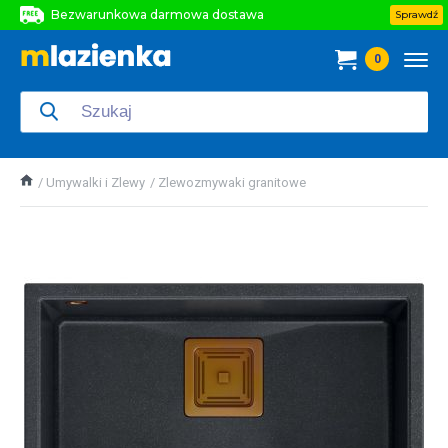
Bezwarunkowa darmowa dostawa
Sprawdź
Bezwarunkowa darmowa dostawa
0
Bezwarunkowa darmowa dostawa
Umywalki i Zlewy
Zlewozmywaki granitowe