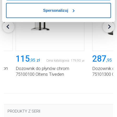
sposób dostarczania treści niedostosowanych do potrzeb
Spersonalizuj
użytkowników.
Aby uzyskać więcej informacji na temat plików plików
cookie, kliknij „Ustawienia plików cookie”.
Jeśli chcesz
uzyskać więcej informacji na temat plików cookie i tego,
dlaczego ich przepisy, przejdź do zakładu „Informacje o
plikach cookie”.
115
287
,
95
zł
,
95
zł
Cena katalogowa:
179
,
90
zł
dron
Dozownik do płynów chrom
Dozownik do
75100100 Oltens Tiveden
75101300 Olt
PRODUKTY Z SERII