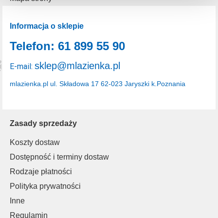
uzyskać więcej informacji na temat plików cookie i tego,
dlaczego ich przepisy, przejdź do zakładu „Informacje o
plikach cookie”.
Informacja o sklepie
Telefon: 61 899 55 90
sklep@mlazienka.pl
E-mail:
mlazienka.pl
ul. Składowa 17
62-023 Jaryszki k.Poznania
Zasady sprzedaży
Koszty dostaw
Dostępność i terminy dostaw
Rodzaje płatności
Polityka prywatności
Inne
Regulamin