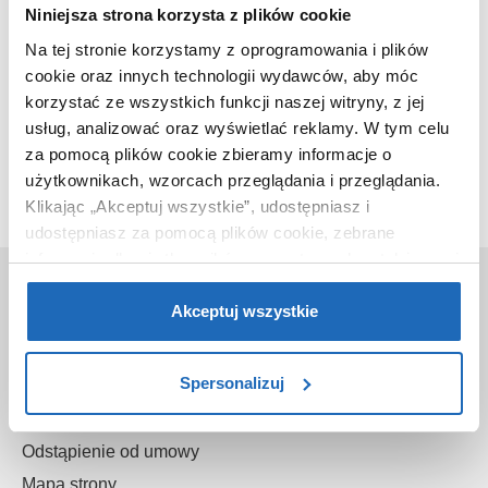
Niniejsza strona korzysta z plików cookie
Na tej stronie korzystamy z oprogramowania i plików
cookie oraz innych technologii wydawców, aby móc
korzystać ze wszystkich funkcji naszej witryny, z jej
Ten produkt nie jest już dostępny w naszej ofercie.
usług, analizować oraz wyświetlać reklamy.
W tym celu
za pomocą plików cookie zbieramy informacje o
użytkownikach, wzorcach przeglądania i przeglądania.
Klikając „Akceptuj wszystkie”, udostępniasz i
udostępniasz za pomocą plików cookie, zebrane
informacje dla użytkowników zewnętrznych, a także nasi
O nas
partnerzy reklamowi.
Jeśli chcesz, włącz „Tylko
wymagane pliki cookie”.
Pamiętaj jednak, że
Akceptuj wszystkie
Kontakt
zablokowane niektóre pliki cookie mogą mieć wpływ na
O sklepie
sposób dostarczania treści niedostosowanych do potrzeb
Spersonalizuj
Gwarancje
użytkowników.
Reklamacje
Aby uzyskać więcej informacji na temat plików plików
Odstąpienie od umowy
cookie, kliknij „Ustawienia plików cookie”.
Jeśli chcesz
Mapa strony