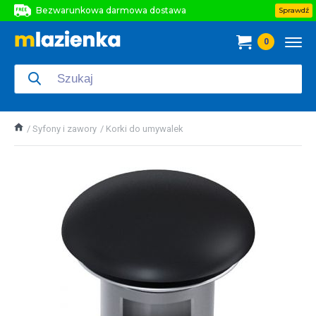
Bezwarunkowa darmowa dostawa
Sprawdź
Bezwarunkowa darmowa dostawa
0
Bezwarunkowa darmowa dostawa
Syfony i zawory
Korki do umywalek