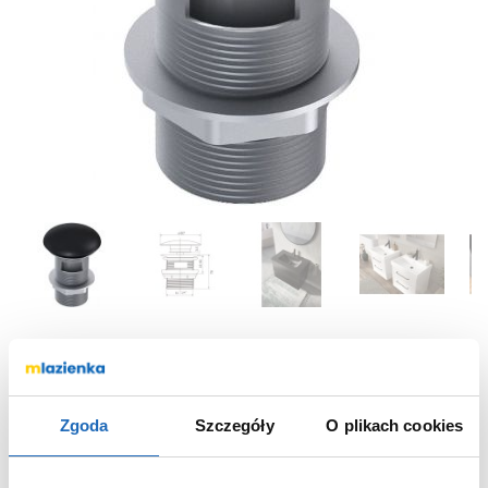
Korek do umywalki czarny RE090000037160
Elita
Zgoda
Szczegóły
O plikach cookies
RE090000037160
Nr katalogowy: