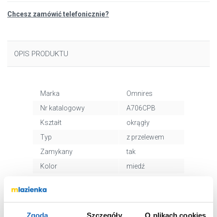
Chcesz zamówić telefonicznie?
OPIS PRODUKTU
Marka
Omnires
Nr katalogowy
A706CPB
Kształt
okrągły
Typ
z przelewem
Zamykany
tak
Kolor
miedź
Kod EAN
5902539852776
Wymiary z
30 x 20 x 5 cm
opakowaniem
Zgoda
Szczegóły
O plikach cookies