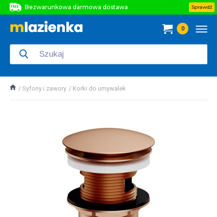
Bezwarunkowa darmowa dostawa
Sprawdź
Bezwarunkowa darmowa dostawa
0
Bezwarunkowa darmowa dostawa
Syfony i zawory
Korki do umywalek