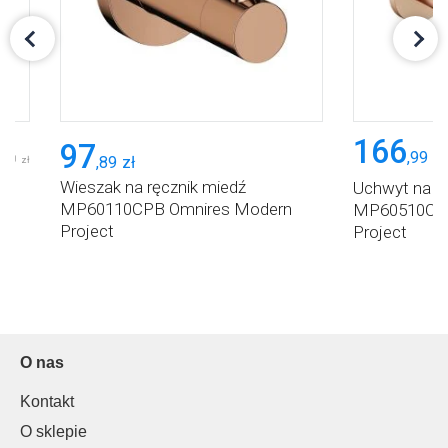
166
97
,
99
zł
,
00
,
89
zł
zł
Wieszak na ręcznik miedź
Uchwyt na pa
MP60110CPB Omnires Modern
MP60510CPB
Project
Project
O nas
Kontakt
O sklepie