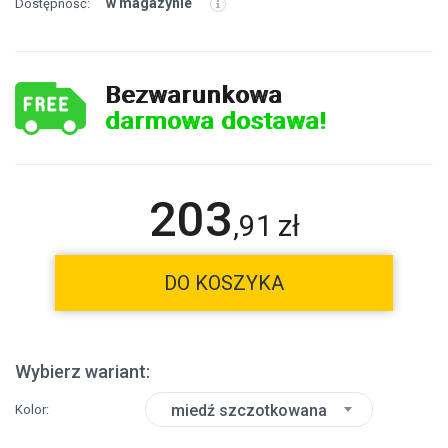
w magazynie
Dostępność:
Bezwarunkowa
darmowa dostawa!
203
,
91
zł
DO KOSZYKA
Wybierz wariant:
miedź szczotkowana
Kolor