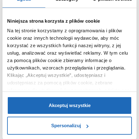
Dane producenta
Zobacz
Niniejsza strona korzysta z plików cookie
Na tej stronie korzystamy z oprogramowania i plików
cookie oraz innych technologii wydawców, aby móc
WARTO DOKUPIĆ
korzystać ze wszystkich funkcji naszej witryny, z jej
usług, analizować oraz wyświetlać reklamy.
W tym celu
za pomocą plików cookie zbieramy informacje o
użytkownikach, wzorcach przeglądania i przeglądania.
Klikając „Akceptuj wszystkie”, udostępniasz i
udostępniasz za pomocą plików cookie, zebrane
informacje dla użytkowników zewnętrznych, a także nasi
partnerzy reklamowi.
Jeśli chcesz, włącz „Tylko
wymagane pliki cookie”.
Pamiętaj jednak, że
Akceptuj wszystkie
zablokowane niektóre pliki cookie mogą mieć wpływ na
sposób dostarczania treści niedostosowanych do potrzeb
Spersonalizuj
użytkowników.