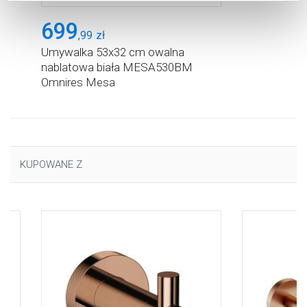
Aby uzyskać więcej informacji na temat plików plików
cookie, kliknij „Ustawienia plików cookie”.
Jeśli chcesz
699
,
99
zł
uzyskać więcej informacji na temat plików cookie i tego,
Umywalka 53x32 cm owalna
dlaczego ich przepisy, przejdź do zakładu „Informacje o
nablatowa biała MESA530BM
plikach cookie”.
Omnires Mesa
KUPOWANE Z