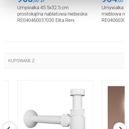
,
00
zł
,
00
zł
cookie, kliknij „Ustawienia plików cookie”.
Jeśli chcesz
Umywalka 45.5x32.5 cm
Umywalka 61
uzyskać więcej informacji na temat plików cookie i tego,
prostokątna nablatowa niebieska
meblowa nie
dlaczego ich przepisy, przejdź do zakładu „Informacje o
na
RE040460037030 Elita Reni
RE040603067
plikach cookie”.
KUPOWANE Z