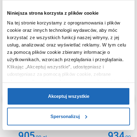
Niniejsza strona korzysta z plików cookie
Na tej stronie korzystamy z oprogramowania i plików
WARTO DOKUPIĆ
cookie oraz innych technologii wydawców, aby móc
korzystać ze wszystkich funkcji naszej witryny, z jej
usług, analizować oraz wyświetlać reklamy.
W tym celu
za pomocą plików cookie zbieramy informacje o
użytkownikach, wzorcach przeglądania i przeglądania.
Klikając „Akceptuj wszystkie”, udostępniasz i
udostępniasz za pomocą plików cookie, zebrane
informacje dla użytkowników zewnętrznych, a także nasi
partnerzy reklamowi.
Jeśli chcesz, włącz „Tylko
wymagane pliki cookie”.
Pamiętaj jednak, że
Akceptuj wszystkie
zablokowane niektóre pliki cookie mogą mieć wpływ na
sposób dostarczania treści niedostosowanych do potrzeb
Spersonalizuj
użytkowników.
905
934
Aby uzyskać więcej informacji na temat plików plików