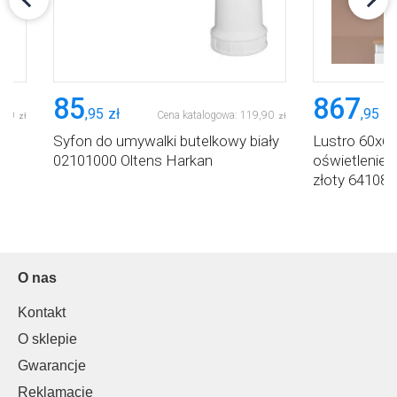
85
867
,
95
zł
,
95
zł
,
90
Cena katalogowa:
119
,
90
zł
zł
Syfon do umywalki butelkowy biały
Lustro 60x60
02101000 Oltens Harkan
oświetlenie
złoty 641088
O nas
Kontakt
O sklepie
Gwarancje
Reklamacje