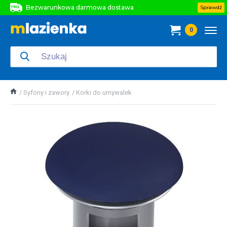
Bezwarunkowa darmowa dostawa
Sprawdź
Bezwarunkowa darmowa dostawa
0
Bezwarunkowa darmowa dostawa
Syfony i zawory
Korki do umywalek