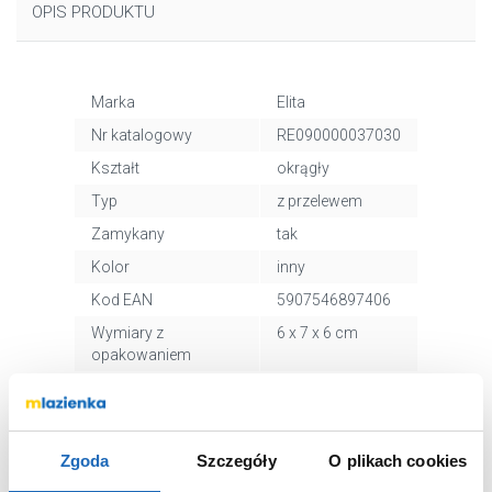
OPIS PRODUKTU
Marka
Elita
Nr katalogowy
RE090000037030
Kształt
okrągły
Typ
z przelewem
Zamykany
tak
Kolor
inny
Kod EAN
5907546897406
Wymiary z
6 x 7 x 6 cm
opakowaniem
Waga z
0,32 kg
opakowaniem
Dane producenta
Zobacz
Zgoda
Szczegóły
O plikach cookies