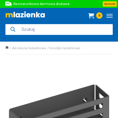
Bezwarunkowa darmowa dostawa
Sprawdź
Bezwarunkowa darmowa dostawa
0
Bezwarunkowa darmowa dostawa
Akcesoria łazienkowe
Koszyki łazienkowe