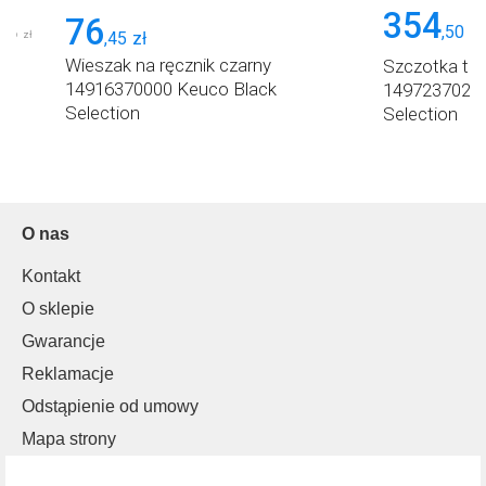
354
76
,
50
zł
,
56
,
45
zł
zł
Wieszak na ręcznik czarny
Szczotka to
14916370000 Keuco Black
14972370200
Selection
Selection
O nas
Kontakt
O sklepie
Gwarancje
Reklamacje
Odstąpienie od umowy
Mapa strony