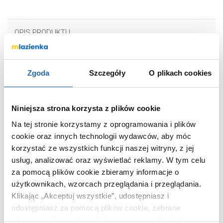
OPIS PRODUKTU
Zgoda
Szczegóły
O plikach cookies
Marka
Keuco
Seria
Black Selection
Nr katalogowy
24954370000
Niniejsza strona korzysta z plików cookie
Typ
metalowy
Na tej stronie korzystamy z oprogramowania i plików
Kolor
czarny
cookie oraz innych technologii wydawców, aby móc
korzystać ze wszystkich funkcji naszej witryny, z jej
Montaż
przykręcany
usług, analizować oraz wyświetlać reklamy.
W tym celu
Kod EAN
4017214676606
za pomocą plików cookie zbieramy informacje o
Wymiary z
14 x 11 x 44 cm
użytkownikach, wzorcach przeglądania i przeglądania.
opakowaniem
Klikając „Akceptuj wszystkie”, udostępniasz i
Waga z opakowaniem
0,81 kg
udostępniasz za pomocą plików cookie, zebrane
Dane producenta
Zobacz
informacje dla użytkowników zewnętrznych, a także nasi