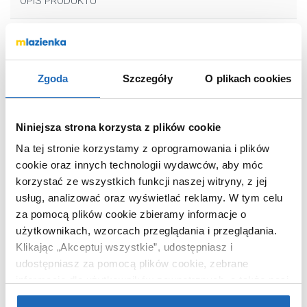
OPIS PRODUKTU
Marka
Tiger
Seria
Cooper
Zgoda
Szczegóły
O plikach cookies
Nr katalogowy
800234
Typ
inny
Niniejsza strona korzysta z plików cookie
Kolor
czarny
Na tej stronie korzystamy z oprogramowania i plików
Montaż
przykręcany
cookie oraz innych technologii wydawców, aby móc
Kod EAN
8720553004769
korzystać ze wszystkich funkcji naszej witryny, z jej
usług, analizować oraz wyświetlać reklamy.
W tym celu
Wymiary z
16 x 33 x 7 cm
za pomocą plików cookie zbieramy informacje o
opakowaniem
użytkownikach, wzorcach przeglądania i przeglądania.
Waga z opakowaniem
0,54 kg
Klikając „Akceptuj wszystkie”, udostępniasz i
Dane producenta
Zobacz
udostępniasz za pomocą plików cookie, zebrane
informacje dla użytkowników zewnętrznych, a także nasi
partnerzy reklamowi.
Jeśli chcesz, włącz „Tylko