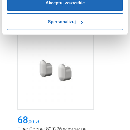
wymagane pliki cookie”.
Pamiętaj jednak, że
Akceptuj wszystkie
zablokowane niektóre pliki cookie mogą mieć wpływ na
PRODUKTY Z SERII
sposób dostarczania treści niedostosowanych do potrzeb
Spersonalizuj
użytkowników.
Aby uzyskać więcej informacji na temat plików plików
cookie, kliknij „Ustawienia plików cookie”.
Jeśli chcesz
uzyskać więcej informacji na temat plików cookie i tego,
dlaczego ich przepisy, przejdź do zakładu „Informacje o
plikach cookie”.
68
,
00
zł
Tiger Cooper 800226 wieszak na