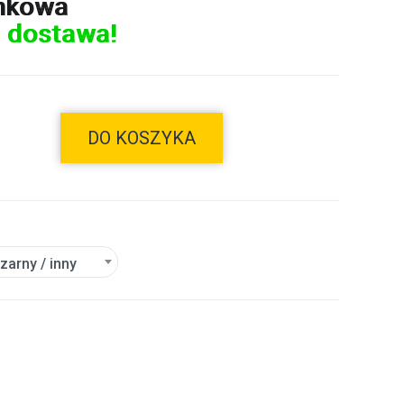
nkowa
 dostawa!
DO KOSZYKA
czarny / inny