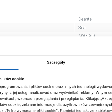
Deante
Silia
ADIN911
biały, czarny, inny
przykręcany
5907650812012
Szczegóły
12 x 12 x 12 cm
0,49 kg
 plików cookie
 oprogramowania i plików cookie oraz innych technologii wydaw
Zobacz
tryny, z jej usług, analizować oraz wyświetlać reklamy.
W tym ce
ownikach, wzorcach przeglądania i przeglądania.
Klikając „Akce
ików cookie, zebrane informacje dla użytkowników zewnętrznych
ącz „Tylko wymagane pliki cookie”.
Pamiętaj jednak, że zablokowa