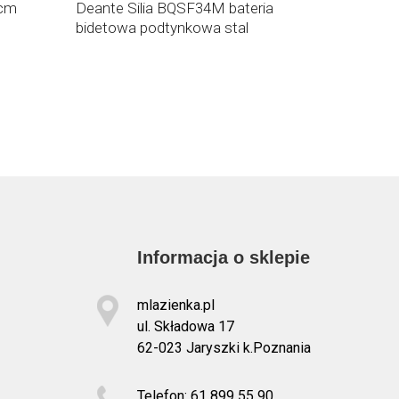
 cm
Deante Silia BQSF34M bateria
Zestaw t
bidetowa podtynkowa stal
Deante Si
Informacja o sklepie
mlazienka.pl
ul. Składowa 17
62-023 Jaryszki k.Poznania
Telefon: 61 899 55 90