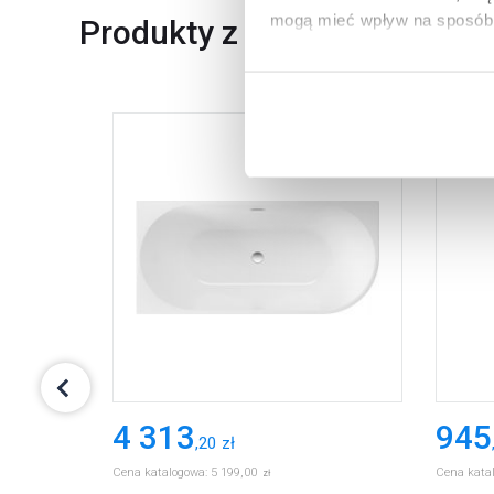
mogą mieć wpływ na sposób 
Produkty z serii
Aby uzyskać więcej informacj
więcej informacji na temat pl
4 313
945
,
20
zł
Cena katalogowa:
5 199
,
00
Cena kata
zł