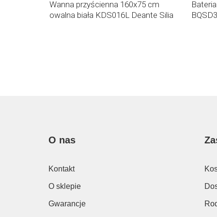
eria
Wanna przyścienna 160x75 cm
Bateri
ienna
owalna biała KDS016L Deante Silia
BQSD34
O nas
Za
Kontakt
Kos
O sklepie
Dos
Gwarancje
Rod