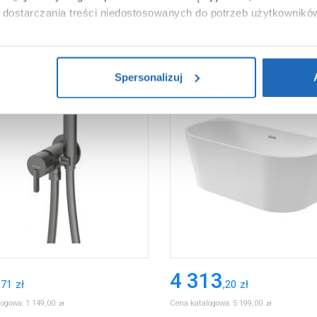
dostarczania treści niedostosowanych do potrzeb użytkownikó
i na temat plików plików cookie, kliknij „Ustawienia plików cook
ików cookie i tego, dlaczego ich przepisy, przejdź do zakładu „I
Spersonalizuj
4 313
,
71
zł
,
20
zł
logowa:
1 149
,
00
Cena katalogowa:
5 199
,
00
zł
zł