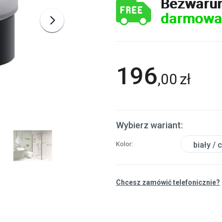
Bezwaru
darmowa
196
,
00
zł
Wybierz wariant:
Kolor
biały / 
Chcesz zamówić telefonicznie?