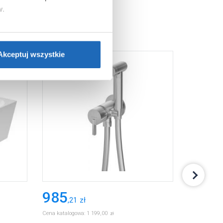
w.
ie”.
Jeśli chcesz uzyskać
nformacje o plikach cookie”.
Akceptuj wszystkie
985
929
,
21
zł
,
00
Cena katalogowa:
1 199
,
00
zł