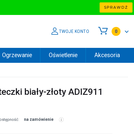
SPRAWDŹ
TWOJE KONTO
0
Ogrzewanie
Oświetlenie
Akcesoria
eczki biały-złoty ADIZ911
na zamówienie
ostępność: