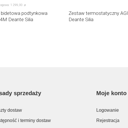
logowa:
1 299
,
00
zł
a bidetowa podtynkowa
Zestaw termostatyczny AG
M Deante Silia
Deante Silia
sady sprzedaży
Moje konto
zty dostaw
Logowanie
tępność i terminy dostaw
Rejestracja