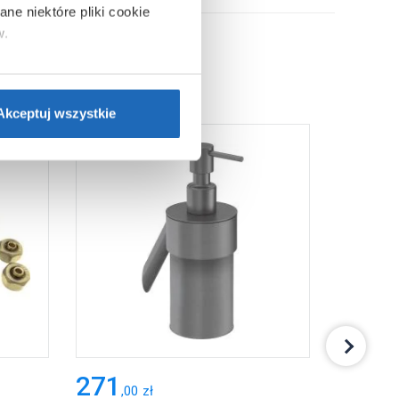
ne niektóre pliki cookie
w.
ie”.
Jeśli chcesz uzyskać
nformacje o plikach cookie”.
Akceptuj wszystkie
271
779
,
00
zł
,
71