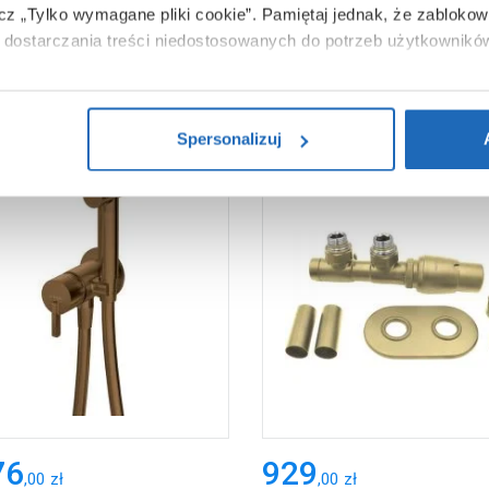
ącz „Tylko wymagane pliki cookie”.
Pamiętaj jednak, że zablokowa
dostarczania treści niedostosowanych do potrzeb użytkownikó
i na temat plików plików cookie, kliknij „Ustawienia plików cook
ików cookie i tego, dlaczego ich przepisy, przejdź do zakładu „I
Spersonalizuj
76
929
,
00
zł
,
00
zł