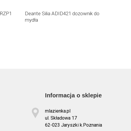
Cena katalog
IRZP1
Deante Silia ADID421 dozownik do
Deante Si
mydła
umywalko
Informacja o sklepie
mlazienka.pl
ul. Składowa 17
62-023 Jaryszki k.Poznania