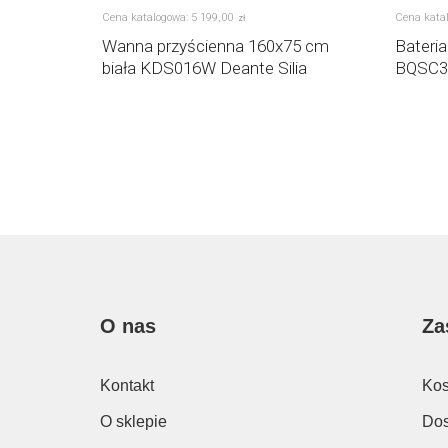
Cena katalogowa:
5 199
,
00
Cena kata
zł
icowa
Wanna przyścienna 160x75 cm
Bateri
Silia
biała KDS016W Deante Silia
BQSC34
O nas
Za
Kontakt
Kos
O sklepie
Dos