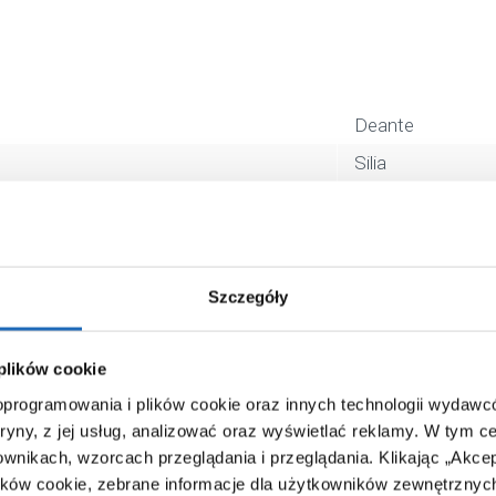
Deante
Silia
ADIZ911
biały, złoty, inny
przykręcany
Szczegóły
5907650811756
12 x 12 x 12 cm
 plików cookie
0,49 kg
 oprogramowania i plików cookie oraz innych technologii wydaw
Zobacz
tryny, z jej usług, analizować oraz wyświetlać reklamy.
W tym ce
ownikach, wzorcach przeglądania i przeglądania.
Klikając „Akce
ików cookie, zebrane informacje dla użytkowników zewnętrznych