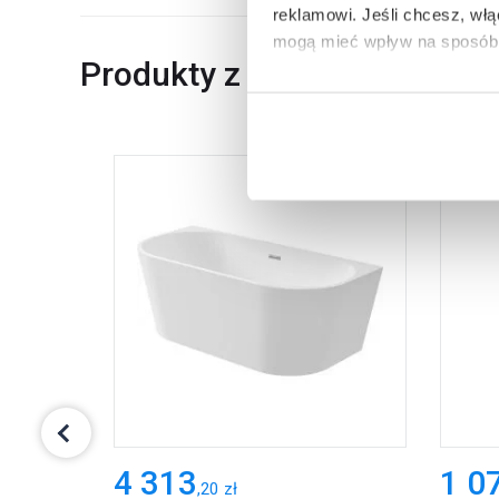
reklamowi.
Jeśli chcesz, wł
mogą mieć wpływ na sposób 
Produkty z serii
Aby uzyskać więcej informacj
więcej informacji na temat pl
4 313
1 0
,
20
zł