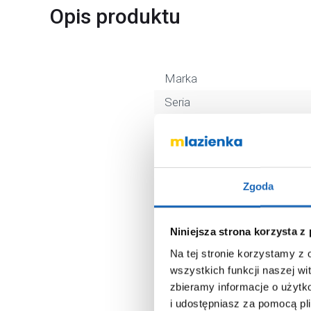
Opis produktu
Marka
Seria
Nr katalogowy
Kolor
Montaż
Zgoda
Kod EAN
Wymiary z opakowaniem
Niniejsza strona korzysta z
Waga z opakowaniem
Na tej stronie korzystamy z
Dane producenta
wszystkich funkcji naszej wi
zbieramy informacje o użytk
i udostępniasz za pomocą pl