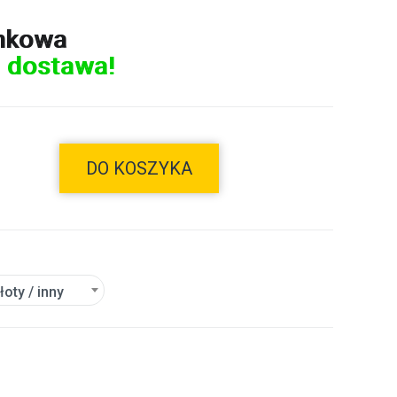
nkowa
 dostawa!
DO KOSZYKA
złoty / inny