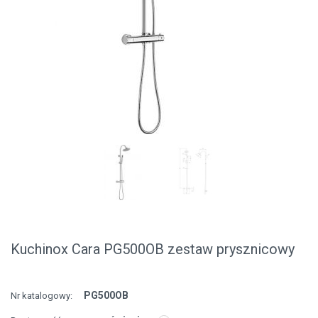
Kuchinox Cara PG500OB zestaw prysznicowy
PG500OB
Nr katalogowy: