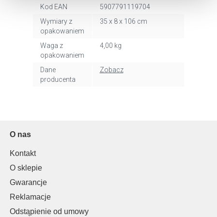
Kod EAN
5907791119704
uzyskać więcej informacji na temat plików cookie i tego,
dlaczego ich przepisy, przejdź do zakładu „Informacje o
Wymiary z
35 x 8 x 106 cm
plikach cookie”.
opakowaniem
Waga z
4,00 kg
opakowaniem
Dane
Zobacz
producenta
O nas
Kontakt
O sklepie
Gwarancje
Reklamacje
Odstąpienie od umowy