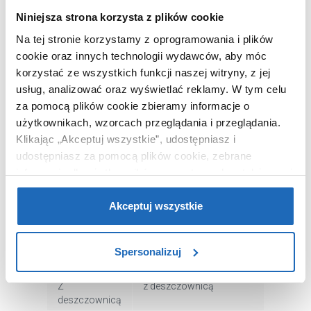
Niniejsza strona korzysta z plików cookie
OPIS PRODUKTU
Na tej stronie korzystamy z oprogramowania i plików
cookie oraz innych technologii wydawców, aby móc
korzystać ze wszystkich funkcji naszej witryny, z jej
Marka
Kuchinox
usług, analizować oraz wyświetlać reklamy.
W tym celu
za pomocą plików cookie zbieramy informacje o
Seria
Cara
użytkownikach, wzorcach przeglądania i przeglądania.
Nr katalogowy
PG500OB
Klikając „Akceptuj wszystkie”, udostępniasz i
Rodzaj baterii
z termostatem
udostępniasz za pomocą plików cookie, zebrane
Kolor
chrom
informacje dla użytkowników zewnętrznych, a także nasi
partnerzy reklamowi.
Jeśli chcesz, włącz „Tylko
Montaż
ścienny
wymagane pliki cookie”.
Pamiętaj jednak, że
Akceptuj wszystkie
W zestawie
bateria z przełącznikiem,
zablokowane niektóre pliki cookie mogą mieć wpływ na
deszczownica,
słuchawka prysznicowa,
sposób dostarczania treści niedostosowanych do potrzeb
Spersonalizuj
wąż prysznicowy, drążek
użytkowników.
prysznicowy
Z
z deszczownicą
Aby uzyskać więcej informacji na temat plików plików
deszczownicą
cookie, kliknij „Ustawienia plików cookie”.
Jeśli chcesz