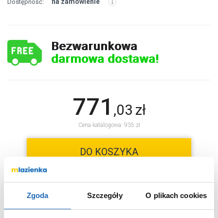
na zamówienie
Dostępność:
Bezwarunkowa
darmowa dostawa!
771
,
03
zł
Cena katalogowa: 935 zł
DO KOSZYKA
Zgoda
Szczegóły
O plikach cookies
Chcesz zamówić telefonicznie?