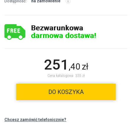
na zamówienie
Dostępność:
Bezwarunkowa
darmowa dostawa!
251
,
40
zł
Cena katalogowa: 335 zł
DO KOSZYKA
Chcesz zamówić telefonicznie?