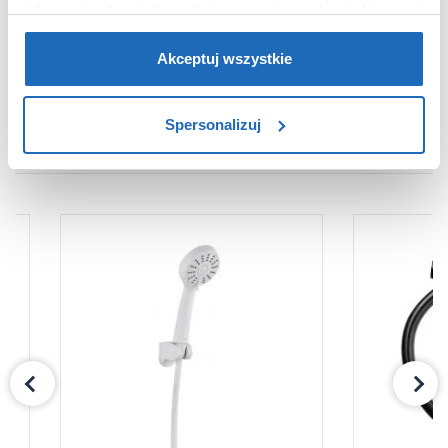
informacje dla użytkowników zewnętrznych, a także nasi
Dane producenta
Zobacz
partnerzy reklamowi.
Jeśli chcesz, włącz „Tylko
wymagane pliki cookie”.
Pamiętaj jednak, że
Akceptuj wszystkie
zablokowane niektóre pliki cookie mogą mieć wpływ na
sposób dostarczania treści niedostosowanych do potrzeb
Spersonalizuj
użytkowników.
PRODUKTY Z SERII
Aby uzyskać więcej informacji na temat plików plików
cookie, kliknij „Ustawienia plików cookie”.
Jeśli chcesz
uzyskać więcej informacji na temat plików cookie i tego,
dlaczego ich przepisy, przejdź do zakładu „Informacje o
plikach cookie”.