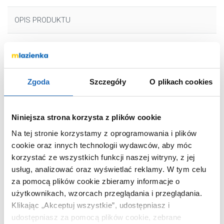
OPIS PRODUKTU
Marka
Kuchinox
Seria
Cento
Zgoda
Szczegóły
O plikach cookies
Nr katalogowy
BKC010D
Montaż
ścienna
Niniejsza strona korzysta z plików cookie
Typ
jednouchwytowa
Na tej stronie korzystamy z oprogramowania i plików
Termostat
bez termostatu
cookie oraz innych technologii wydawców, aby móc
Zestaw natryskowy
nie
korzystać ze wszystkich funkcji naszej witryny, z jej
Kolor
chrom
usług, analizować oraz wyświetlać reklamy.
W tym celu
za pomocą plików cookie zbieramy informacje o
Kod EAN
5907791146366
użytkownikach, wzorcach przeglądania i przeglądania.
Wymiary z
18 x 14 x 20 cm
Klikając „Akceptuj wszystkie”, udostępniasz i
opakowaniem
udostępniasz za pomocą plików cookie, zebrane
Waga z opakowaniem
1,50 kg