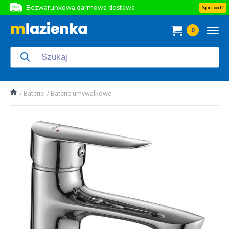
Bezwarunkowa darmowa dostawa
Sprawdź
Bezwarunkowa darmowa dostawa
0
Bezwarunkowa darmowa dostawa
Baterie
Baterie umywalkowe