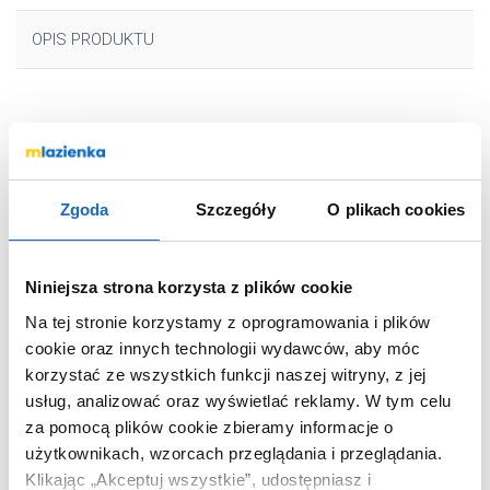
OPIS PRODUKTU
Marka
Kuchinox
Seria
Cento
Nr katalogowy
BKC022D
Zgoda
Szczegóły
O plikach cookies
Montaż
stojąca
Typ
jednouchwytowa
Niniejsza strona korzysta z plików cookie
Rodzaj
zwykła
Na tej stronie korzystamy z oprogramowania i plików
Wyposażenie
z korkiem
cookie oraz innych technologii wydawców, aby móc
Rodzaj wylewki
stała
korzystać ze wszystkich funkcji naszej witryny, z jej
Kolor
chrom
usług, analizować oraz wyświetlać reklamy.
W tym celu
Termostat
bez termostatu
za pomocą plików cookie zbieramy informacje o
użytkownikach, wzorcach przeglądania i przeglądania.
Kod EAN
5907791146373
Klikając „Akceptuj wszystkie”, udostępniasz i