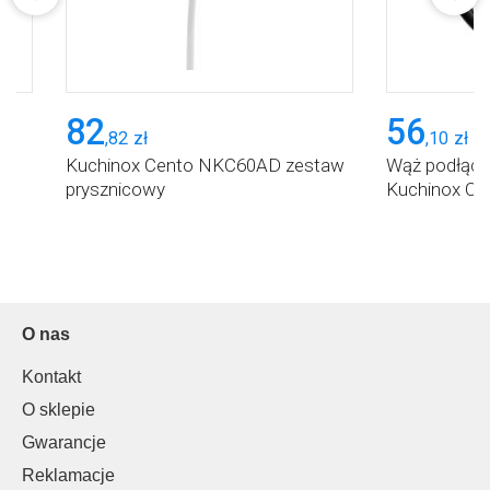
82
56
,
82
zł
,
10
zł
Kuchinox Cento NKC60AD zestaw
Wąż podłąc
prysznicowy
Kuchinox Ce
O nas
Kontakt
O sklepie
Gwarancje
Reklamacje