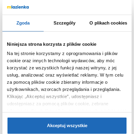
Kolor
chrom
Termostat
bez termostatu
Kod EAN
5907791161970
Zgoda
Szczegóły
O plikach cookies
Wymiary z
16 x 7 x 26 cm
opakowaniem
Niniejsza strona korzysta z plików cookie
Waga z opakowaniem
1,24 kg
Na tej stronie korzystamy z oprogramowania i plików
Dane producenta
Zobacz
cookie oraz innych technologii wydawców, aby móc
korzystać ze wszystkich funkcji naszej witryny, z jej
usług, analizować oraz wyświetlać reklamy.
W tym celu
za pomocą plików cookie zbieramy informacje o
użytkownikach, wzorcach przeglądania i przeglądania.
KUPOWANE Z
Klikając „Akceptuj wszystkie”, udostępniasz i
udostępniasz za pomocą plików cookie, zebrane
informacje dla użytkowników zewnętrznych, a także nasi
partnerzy reklamowi.
Jeśli chcesz, włącz „Tylko
wymagane pliki cookie”.
Pamiętaj jednak, że
Akceptuj wszystkie
zablokowane niektóre pliki cookie mogą mieć wpływ na