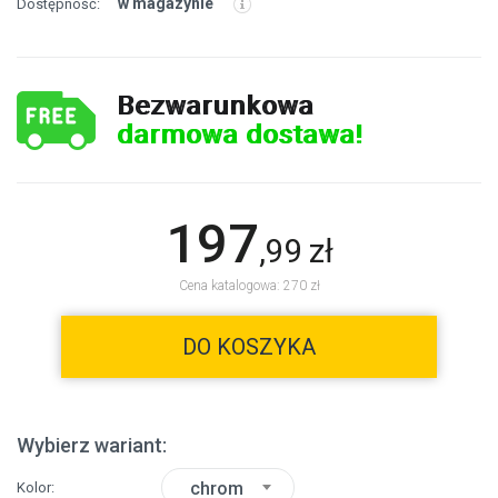
w magazynie
Dostępność:
Bezwarunkowa
darmowa dostawa!
197
,
99
zł
Cena katalogowa: 270 zł
DO KOSZYKA
Wybierz wariant:
chrom
Kolor