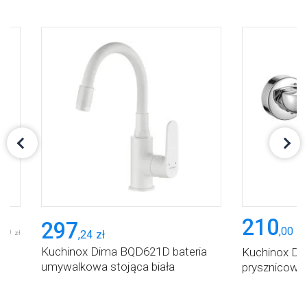
210
297
,
00
zł
,
00
,
24
zł
zł
Kuchinox Dima BQD621D bateria
ia
Kuchinox Di
umywalkowa stojąca biała
prysznicowa