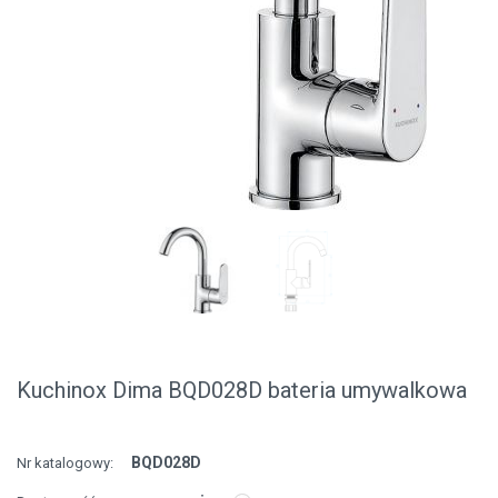
Kuchinox Dima BQD028D bateria umywalkowa
BQD028D
Nr katalogowy: