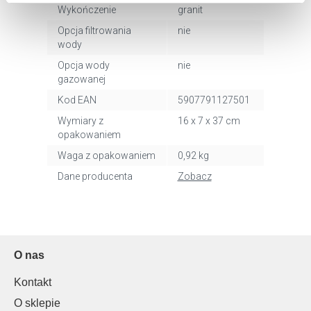
Aby uzyskać więcej informacji na temat plików plików
Wykończenie
granit
cookie, kliknij „Ustawienia plików cookie”.
Jeśli chcesz
Opcja filtrowania
nie
uzyskać więcej informacji na temat plików cookie i tego,
wody
dlaczego ich przepisy, przejdź do zakładu „Informacje o
Opcja wody
nie
plikach cookie”.
gazowanej
Kod EAN
5907791127501
Wymiary z
16 x 7 x 37 cm
opakowaniem
Waga z opakowaniem
0,92 kg
Dane producenta
Zobacz
O nas
Kontakt
O sklepie