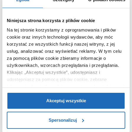
Chcesz zamówić telefonicznie?
Niniejsza strona korzysta z plików cookie
Na tej stronie korzystamy z oprogramowania i plików
cookie oraz innych technologii wydawców, aby móc
OPIS PRODUKTU
korzystać ze wszystkich funkcji naszej witryny, z jej
usług, analizować oraz wyświetlać reklamy.
W tym celu
za pomocą plików cookie zbieramy informacje o
użytkownikach, wzorcach przeglądania i przeglądania.
Marka
Kuchinox
Klikając „Akceptuj wszystkie”, udostępniasz i
Seria
Inga
udostępniasz za pomocą plików cookie, zebrane
Nr katalogowy
BKN467D
informacje dla użytkowników zewnętrznych, a także nasi
Montaż
stojąca
partnerzy reklamowi.
Jeśli chcesz, włącz „Tylko
wymagane pliki cookie”.
Pamiętaj jednak, że
Akceptuj wszystkie
Typ
jednouchwytowa
zablokowane niektóre pliki cookie mogą mieć wpływ na
Kolor
beż
sposób dostarczania treści niedostosowanych do potrzeb
Wyciągana wylewka
nie
Spersonalizuj
użytkowników.
Podokienna
nie