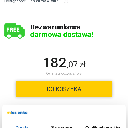
na zamówienie
Dostępność:
Bezwarunkowa
darmowa dostawa!
182
,
07
zł
Cena katalogowa: 245 zł
DO KOSZYKA
Wybierz wariant:
beż
Kolor
Zgoda
Szczegóły
O plikach cookies